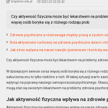
stopstres.edu.pl
2021-07-22 05:42
Czy aktywność fizyczna może być lekarstwem na proble
więcej osób boryka się z różnego rodzaju prob
Zdrowie psychiczne a równowaga między pracą a życiem o
Rola aktywności ruchowej na zdrowie psychiczne dzieci i m
Jak stres wpływa na nasze nawyki żywieniowe i kontrolę wa
Czy aktywność fizyczna może być lekarstwem na problemy zdrow
W dzisiejszym świecie coraz więcej osób boryka się z różnego rodza
zaburzenia snu to tylko niektóre z nich. W takiej sytuacji warto z
wpłynąć na poprawę naszego samopoczucia psychicznego. Okazuje s
mogą stać się swoistym lekarstwem na problemy zdrowia psychic
Jak aktywność fizyczna wpływa na zdrowie
Aktywność fizyczna ma wielopoziomowy wpływ na nasze zdrowie p