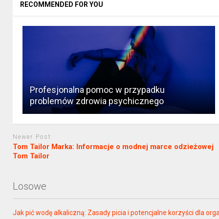
RECOMMENDED FOR YOU
Profesjonalna pomoc w przypadku
problemów zdrowia psychicznego
Newer Post
Tom Tailor Marka: Informacje o modnej marce odzieżowej
Tom Tailor
Losowe
Jak pić wodę alkaliczną: Zasady picia i potencjalne korzyści dla or