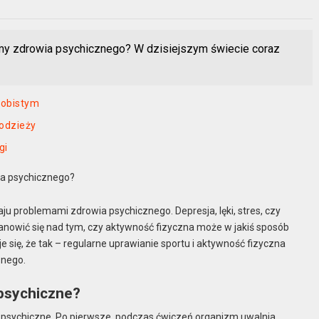
my zdrowia psychicznego? W dzisiejszym świecie coraz
sobistym
łodzieży
gi
ia psychicznego?
ju problemami zdrowia psychicznego. Depresja, lęki, stres, czy
astanowić się nad tym, czy aktywność fizyczna może w jakiś sposób
ię, że tak – regularne uprawianie sportu i aktywność fizyczna
znego.
 psychiczne?
sychiczne. Po pierwsze, podczas ćwiczeń organizm uwalnia