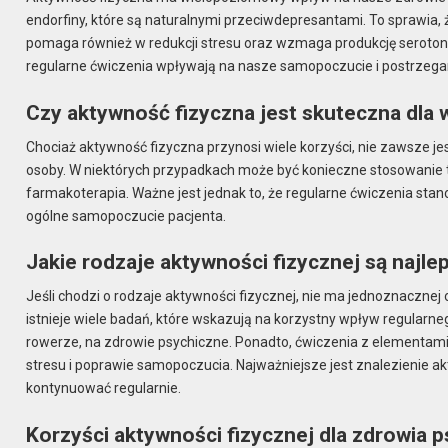
endorfiny, które są naturalnymi przeciwdepresantami. To sprawia, ż
pomaga również w redukcji stresu oraz wzmaga produkcję serotoni
regularne ćwiczenia wpływają na nasze samopoczucie i postrzegani
Czy aktywność fizyczna jest skuteczna dla 
Chociaż aktywność fizyczna przynosi wiele korzyści, nie zawsze j
osoby. W niektórych przypadkach może być konieczne stosowanie ta
farmakoterapia. Ważne jest jednak to, że regularne ćwiczenia sta
ogólne samopoczucie pacjenta.
Jakie rodzaje aktywności fizycznej są najl
Jeśli chodzi o rodzaje aktywności fizycznej, nie ma jednoznacznej
istnieje wiele badań, które wskazują na korzystny wpływ regularneg
rowerze, na zdrowie psychiczne. Ponadto, ćwiczenia z elementami 
stresu i poprawie samopoczucia. Najważniejsze jest znalezienie a
kontynuować regularnie.
Korzyści aktywności fizycznej dla zdrowia 