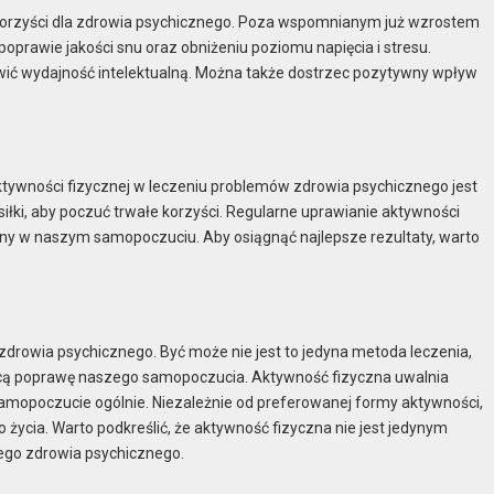
 korzyści dla zdrowia psychicznego. Poza wspomnianym już wzrostem
prawie jakości snu oraz obniżeniu poziomu napięcia i stresu.
wić wydajność intelektualną. Można także dostrzec pozytywny wpływ
ywności fizycznej w leczeniu problemów zdrowia psychicznego jest
łki, aby poczuć trwałe korzyści. Regularne uprawianie aktywności
ny w naszym samopoczuciu. Aby osiągnąć najlepsze rezultaty, warto
rowia psychicznego. Być może nie jest to jedyna metoda leczenia,
ącą poprawę naszego samopoczucia. Aktywność fizyczna uwalnia
 samopoczucie ogólnie. Niezależnie od preferowanej formy aktywności,
życia. Warto podkreślić, że aktywność fizyczna nie jest jedynym
ego zdrowia psychicznego.