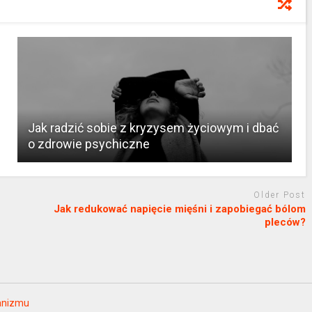
Jak radzić sobie z kryzysem życiowym i dbać
o zdrowie psychiczne
Older Post
Jak redukować napięcie mięśni i zapobiegać bólom
pleców?
ganizmu