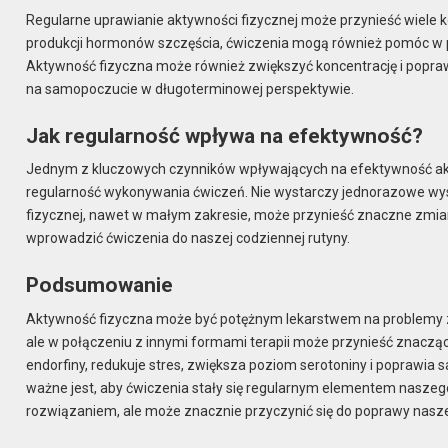
Regularne uprawianie aktywności fizycznej może przynieść wiele
produkcji hormonów szczęścia, ćwiczenia mogą również pomóc w po
Aktywność fizyczna może również zwiększyć koncentrację i popra
na samopoczucie w długoterminowej perspektywie.
Jak regularność wpływa na efektywność?
Jednym z kluczowych czynników wpływających na efektywność akt
regularność wykonywania ćwiczeń. Nie wystarczy jednorazowe wysi
fizycznej, nawet w małym zakresie, może przynieść znaczne zmia
wprowadzić ćwiczenia do naszej codziennej rutyny.
Podsumowanie
Aktywność fizyczna może być potężnym lekarstwem na problemy zd
ale w połączeniu z innymi formami terapii może przynieść znacz
endorfiny, redukuje stres, zwiększa poziom serotoniny i poprawia
ważne jest, aby ćwiczenia stały się regularnym elementem naszego 
rozwiązaniem, ale może znacznie przyczynić się do poprawy nasz