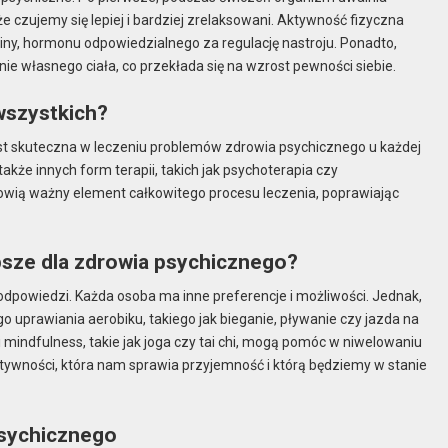
e czujemy się lepiej i bardziej zrelaksowani. Aktywność fizyczna
ny, hormonu odpowiedzialnego za regulację nastroju. Ponadto,
e własnego ciała, co przekłada się na wzrost pewności siebie.
wszystkich?
est skuteczna w leczeniu problemów zdrowia psychicznego u każdej
kże innych form terapii, takich jak psychoterapia czy
nowią ważny element całkowitego procesu leczenia, poprawiając
epsze dla zdrowia psychicznego?
 odpowiedzi. Każda osoba ma inne preferencje i możliwości. Jednak,
o uprawiania aerobiku, takiego jak bieganie, pływanie czy jazda na
mindfulness, takie jak joga czy tai chi, mogą pomóc w niwelowaniu
ktywności, która nam sprawia przyjemność i którą będziemy w stanie
psychicznego