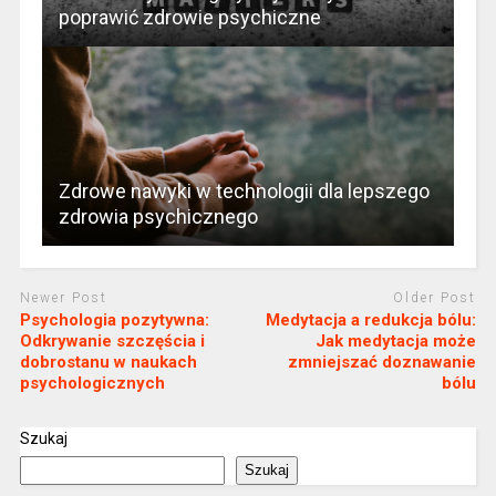
poprawić zdrowie psychiczne
Zdrowe nawyki w technologii dla lepszego
zdrowia psychicznego
Newer Post
Older Post
Psychologia pozytywna:
Medytacja a redukcja bólu:
Odkrywanie szczęścia i
Jak medytacja może
dobrostanu w naukach
zmniejszać doznawanie
psychologicznych
bólu
Szukaj
Szukaj