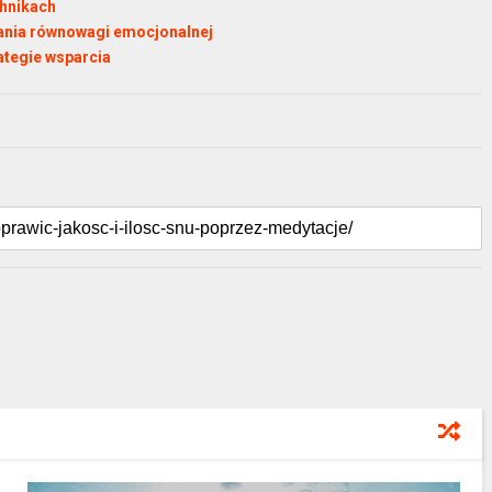
chnikach
mania równowagi emocjonalnej
ategie wsparcia