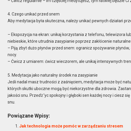
– Ćwicz regularnie – im częściej medytujesz, tym łatwiej będzie Ci 
4. Czego unikać przed snem
Aby medytacja była skuteczna, należy unikać pewnych działań prze
– Ekspozycja na ekran: unikaj korzystania z telefonu, telewizora 
niebieskie, które utrudnia zasypianie poprzez zakłócenie naturalne
– Piją zbyt dużo płynów przed snem: ogranicz spożywanie płynów, 
nocy.
– Ćwicz z umiarem: ćwicz wieczorem, ale unikaj intensywnych treni
5. Medytacja jako naturalny środek na zasypianie
Jeśli nadal masz trudności z zaśnięciem, medytacja może być nat
których skutki uboczne mogą być niekorzystne dla zdrowia. Zasta
jakości snu. Przeďż˝yc spokojny i głęboki sen każdej nocy i ciesz s
snu.
Powiązane Wpisy:
Jak technologia może pomóc w zarządzaniu stresem