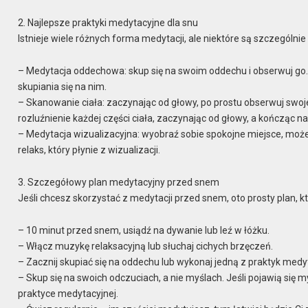
2. Najlepsze praktyki medytacyjne dla snu
Istnieje wiele różnych forma medytacji, ale niektóre są szczególnie
– Medytacja oddechowa: skup się na swoim oddechu i obserwuj go.
skupiania się na nim.
– Skanowanie ciała: zaczynając od głowy, po prostu obserwuj swoje
rozluźnienie każdej części ciała, zaczynając od głowy, a kończąc na
– Medytacja wizualizacyjna: wyobraź sobie spokojne miejsce, może to
relaks, który płynie z wizualizacji.
3. Szczegółowy plan medytacyjny przed snem
Jeśli chcesz skorzystać z medytacji przed snem, oto prosty plan, 
– 10 minut przed snem, usiądź na dywanie lub leź w łóżku.
– Włącz muzykę relaksacyjną lub słuchaj cichych brzęczeń.
– Zacznij skupiać się na oddechu lub wykonaj jedną z praktyk med
– Skup się na swoich odczuciach, a nie myślach. Jeśli pojawią się my
praktyce medytacyjnej.