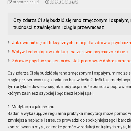
stopstres.edu.pl
2022-10-30 14:59
Czy zdarza Ci się budzić się rano zmęczonym i ospałym
trudności z zaśnięciem i ciągle przewracasz
Jak uwolnić się od toksycznych relacji dla zdrowia psychicz
Wpływ technologii w edukacji na zdrowie psychiczne dzieci
Zdrowie psychiczne seniorów: Jak promować dobre samopo
Czy zdarza Ci się budzić się rano zmęczonym i ospałym, mimo że s
ciągle przewracasz się z boku na bok w łóżku? Jeśli tak, medytacja m
tym artykule dowiesz się, jak medytacja może pomóc w poprawieniu 
którym zaśniesz szybciej i będziesz lepiej spał.
1. Medytacja a jakość snu
Badania wykazują, że regularna praktyka medytacji może pomóc w p
zmniejsza napięcie i stres, co prowadzi do spokojniejszego i bardz
kontrolowania myśli, co może pomóc w redukcji natrętnych myśli, kt