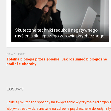
Skuteczne techniki redukcji negatywnego
myślenia dla lepszego zdrowia psychicznego
Newer Post
Totalna biologia przeziębienie: Jak rozumieć biologiczne
podłoże choroby
Losowe
Jakie są skuteczne sposoby na zwiększenie wytrzymałości organ
Wpływ stresu w dzieciństwie na zdrowie psychiczne w dorosłym ży