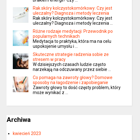
brakiem energii? Czy …
Rak skóry kolczystokomórkowy: Czy jest
uleczalny? Diagnoza i metody leczenia
Rak skóry kolczystokomórkowy: Czy jest
uleczalny? Diagnoza i metody leczenia …
Różne rodzaje medytacji: Przewodnik po
popularnych technikach
Medytacja to praktyka, która ma na celu
uspokojenie umysłu i …
Skuteczne strategie radzenia sobie ze
stresem w pracy
W dzisiejszych czasach ludzie często
narzekają na odczuwany przez siebie …
Co pomaga na zawroty głowy? Domowe
sposoby na łagodzenie i zapobieganie
Zawroty głowy to dość częsty problem, który
może wynikać z …
Archiwa
kwiecień 2023