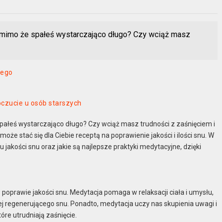
, mimo że spałeś wystarczająco długo? Czy wciąż masz
nego
czucie u osób starszych
pałeś wystarczająco długo? Czy wciąż masz trudności z zaśnięciem i
oże stać się dla Ciebie receptą na poprawienie jakości i ilości snu. W
jakości snu oraz jakie są najlepsze praktyki medytacyjne, dzięki
oprawie jakości snu. Medytacja pomaga w relaksacji ciała i umysłu,
iej regenerującego snu. Ponadto, medytacja uczy nas skupienia uwagi i
óre utrudniają zaśnięcie.