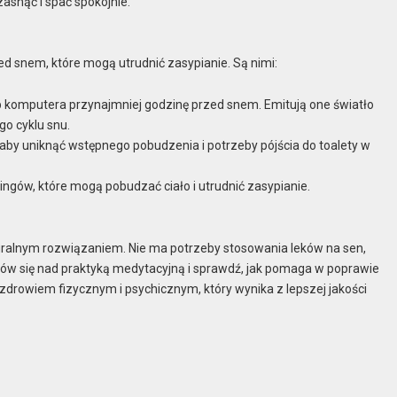
zasnąć i spać spokojnie.
d snem, które mogą utrudnić zasypianie. Są nimi:
lub komputera przynajmniej godzinę przed snem. Emitują one światło
go cyklu snu.
aby uniknąć wstępnego pobudzenia i potrzeby pójścia do toalety w
ngów, które mogą pobudzać ciało i utrudnić zasypianie.
uralnym rozwiązaniem. Nie ma potrzeby stosowania leków na sen,
nów się nad praktyką medytacyjną i sprawdź, jak pomaga w poprawie
ię zdrowiem fizycznym i psychicznym, który wynika z lepszej jakości