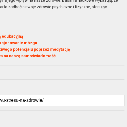
gę na jego wpływ na nasze zdrowie. Badania naukowe wykazują, że
rto zadbać o swoje zdrowie psychiczne i fizyczne, stosując
ą edukacyjną
unkcjonowanie mózgu
ziwego potencjału poprzez medytację
ywa na naszą samoświadomość