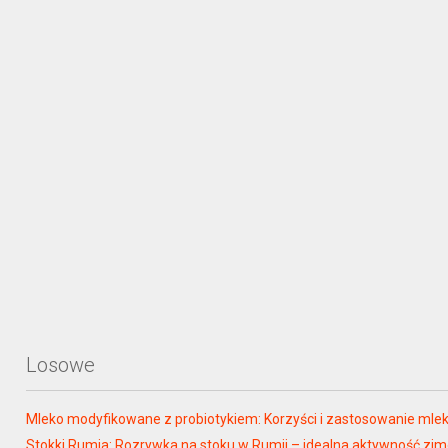
Losowe
Mleko modyfikowane z probiotykiem: Korzyści i zastosowanie ml
Stokki Rumia: Rozrywka na stoku w Rumii – idealna aktywność zi