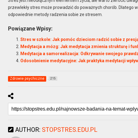
Stres jest nieodłącznym elementem życia, ale warto zwrócić uwa
przewlekły stres może prowadzić do poważnych chorób. Dlatego wa
odpowiednie metody radzenia sobie ze stresem.
Powiązane Wpisy:
Stres w szkole: Jak pomóc dzieciom radzić sobie z presj
Medytacja a mózg: Jak medytacja zmienia strukturę i f
Medytacja a samorealizacja: Odkrywanie swojego prawd
Odosobnienie medytacyjne: Jak praktyka medytacji wpł
Zdrowie psychiczne
215
AUTHOR:
STOPSTRES.EDU.PL