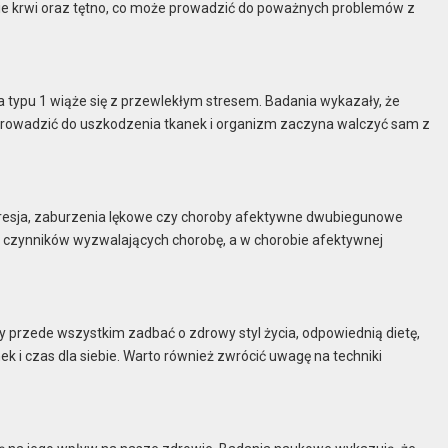
enie krwi oraz tętno, co może prowadzić do poważnych problemów z
 typu 1 wiąże się z przewlekłym stresem. Badania wykazały, że
prowadzić do uszkodzenia tkanek i organizm zaczyna walczyć sam z
resja, zaburzenia lękowe czy choroby afektywne dwubiegunowe
 z czynników wyzwalających chorobę, a w chorobie afektywnej
y przede wszystkim zadbać o zdrowy styl życia, odpowiednią dietę,
k i czas dla siebie. Warto również zwrócić uwagę na techniki