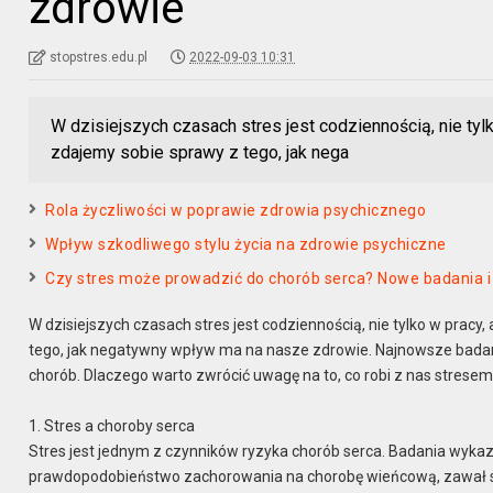
zdrowie
stopstres.edu.pl
2022-09-03 10:31
W dzisiejszych czasach stres jest codziennością, nie tylk
zdajemy sobie sprawy z tego, jak nega
Rola życzliwości w poprawie zdrowia psychicznego
Wpływ szkodliwego stylu życia na zdrowie psychiczne
Czy stres może prowadzić do chorób serca? Nowe badania i 
W dzisiejszych czasach stres jest codziennością, nie tylko w pracy
tego, jak negatywny wpływ ma na nasze zdrowie. Najnowsze bada
chorób. Dlaczego warto zwrócić uwagę na to, co robi z nas strese
1. Stres a choroby serca
Stres jest jednym z czynników ryzyka chorób serca. Badania wykaz
prawdopodobieństwo zachorowania na chorobę wieńcową, zawał se