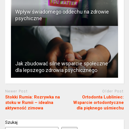
Wpływ świadomego oddechu na zdrowie
psychiczne
Jak zbudować silne wsparcie społeczne
dla lepszego zdrowia psychicznego
Newer Post
Older Post
Stokki Rumia: Rozrywka na
Ortodonta Lubliniec:
stoku w Rumii – idealna
Wsparcie ortodontyczne
aktywność zimowa
dla pięknego uśmiechu
Szukaj