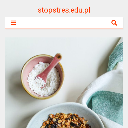
stopstres.edu.pl