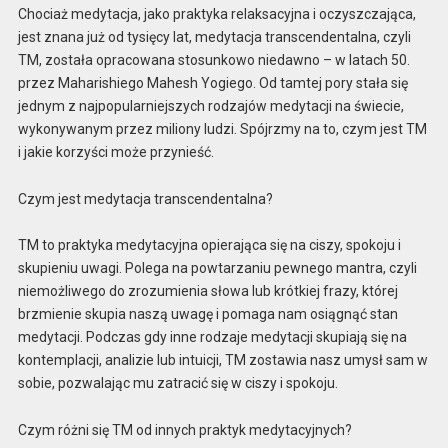
Chociaż medytacja, jako praktyka relaksacyjna i oczyszczająca,
jest znana już od tysięcy lat, medytacja transcendentalna, czyli
TM, została opracowana stosunkowo niedawno – w latach 50.
przez Maharishiego Mahesh Yogiego. Od tamtej pory stała się
jednym z najpopularniejszych rodzajów medytacji na świecie,
wykonywanym przez miliony ludzi. Spójrzmy na to, czym jest TM
i jakie korzyści może przynieść.
Czym jest medytacja transcendentalna?
TM to praktyka medytacyjna opierająca się na ciszy, spokoju i
skupieniu uwagi. Polega na powtarzaniu pewnego mantra, czyli
niemożliwego do zrozumienia słowa lub krótkiej frazy, której
brzmienie skupia naszą uwagę i pomaga nam osiągnąć stan
medytacji. Podczas gdy inne rodzaje medytacji skupiają się na
kontemplacji, analizie lub intuicji, TM zostawia nasz umysł sam w
sobie, pozwalając mu zatracić się w ciszy i spokoju.
Czym różni się TM od innych praktyk medytacyjnych?