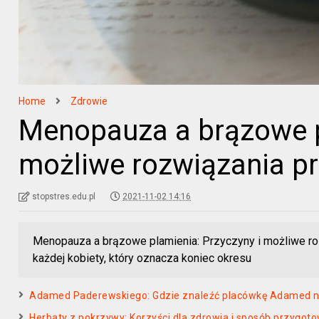
Home
Zdrowie
Menopauza a brązowe p
możliwe rozwiązania p
stopstres.edu.pl
2021-11-02 14:16
Menopauza a brązowe plamienia: Przyczyny i możliwe ro
każdej kobiety, który oznacza koniec okresu
Adamed Paderewskiego: Gdzie znaleźć placówkę Adamed n
Herbaty z pokrzywy: Korzyści dla zdrowia i sposób przygo