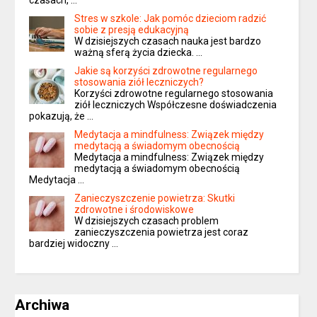
czasach, …
Stres w szkole: Jak pomóc dzieciom radzić
sobie z presją edukacyjną
W dzisiejszych czasach nauka jest bardzo
ważną sferą życia dziecka. …
Jakie są korzyści zdrowotne regularnego
stosowania ziół leczniczych?
Korzyści zdrowotne regularnego stosowania
ziół leczniczych Współczesne doświadczenia
pokazują, że …
Medytacja a mindfulness: Związek między
medytacją a świadomym obecnością
Medytacja a mindfulness: Związek między
medytacją a świadomym obecnością
Medytacja …
Zanieczyszczenie powietrza: Skutki
zdrowotne i środowiskowe
W dzisiejszych czasach problem
zanieczyszczenia powietrza jest coraz
bardziej widoczny …
Archiwa