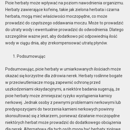
Picie herbaty może wpływać na poziom nawodnienia organizmu.
Herbaty zawierające kofeinę, takie jak zielona herbata i czarna
herbata, mogą mieć właściwości moczopędne, co może
prowadzić do częstszego oddawania moczu. Może to prowadzić
do utraty wody i ewentualnie prowadzić do odwodnienia. Dlatego
szczególnie ważne jest, aby dodatkowo pić odpowiednią ilość
wody w ciągu dnia, aby zrekompensować utratę płynów.
Podsumowując
Podsumowując, picie herbaty w umiarkowanych ilościach może
okazać się korzystne dla zdrowia nerek. Herbaty roślinne bogate
w przeciwutleniacze mogą zapewnić ochronę przed
uszkodzeniami oksydacyjnymi, a niektóre badania sugerują, że
picie herbaty może zmniejszać ryzyko wystąpienia kamicy
nerkowej. Jednak osoby z pewnymi problemami nerkowymi lub
predyspozycjami do tworzenia kamieni nerkowych powinny
skonsultować się z lekarzem, ponieważ działanie moczopędne
niektórych herbat może prowadzić do dodatkowego obciążenia
dla nerek. Alternatywą dla tych osób mogą być herbaty ziołowe,