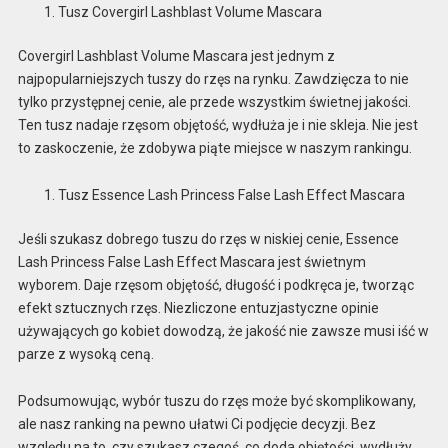
Tusz Covergirl Lashblast Volume Mascara
Covergirl Lashblast Volume Mascara jest jednym z
najpopularniejszych tuszy do rzęs na rynku. Zawdzięcza to nie
tylko przystępnej cenie, ale przede wszystkim świetnej jakości.
Ten tusz nadaje rzęsom objętość, wydłuża je i nie skleja. Nie jest
to zaskoczenie, że zdobywa piąte miejsce w naszym rankingu.
Tusz Essence Lash Princess False Lash Effect Mascara
Jeśli szukasz dobrego tuszu do rzęs w niskiej cenie, Essence
Lash Princess False Lash Effect Mascara jest świetnym
wyborem. Daje rzęsom objętość, długość i podkręca je, tworząc
efekt sztucznych rzęs. Niezliczone entuzjastyczne opinie
używających go kobiet dowodzą, że jakość nie zawsze musi iść w
parze z wysoką ceną.
Podsumowując, wybór tuszu do rzęs może być skomplikowany,
ale nasz ranking na pewno ułatwi Ci podjęcie decyzji. Bez
względu na to, czy szukasz czegoś, co doda objętości, wydłuży