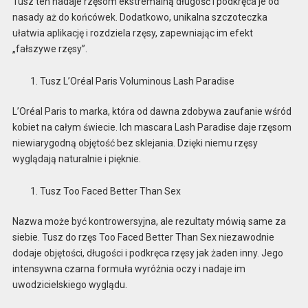
Tusz ten nadaje rzęsom ekstremalną długość i podkręca je od
nasady aż do końcówek. Dodatkowo, unikalna szczoteczka
ułatwia aplikację i rozdziela rzęsy, zapewniając im efekt
„fałszywe rzęsy”.
Tusz L’Oréal Paris Voluminous Lash Paradise
L’Oréal Paris to marka, która od dawna zdobywa zaufanie wśród
kobiet na całym świecie. Ich mascara Lash Paradise daje rzęsom
niewiarygodną objętość bez sklejania. Dzięki niemu rzęsy
wyglądają naturalnie i pięknie.
Tusz Too Faced Better Than Sex
Nazwa może być kontrowersyjna, ale rezultaty mówią same za
siebie. Tusz do rzęs Too Faced Better Than Sex niezawodnie
dodaje objętości, długości i podkręca rzęsy jak żaden inny. Jego
intensywna czarna formuła wyróżnia oczy i nadaje im
uwodzicielskiego wyglądu.