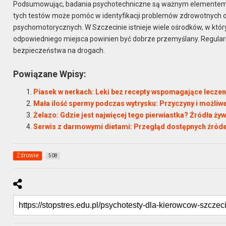
Podsumowując, badania psychotechniczne są ważnym elementem o
tych testów może pomóc w identyfikacji problemów zdrowotnych or
psychomotorycznych. W Szczecinie istnieje wiele ośrodków, w kt
odpowiedniego miejsca powinien być dobrze przemyślany. Regular
bezpieczeństwa na drogach.
Powiązane Wpisy:
Piasek w nerkach: Leki bez recepty wspomagające leczen
Mała ilość spermy podczas wytrysku: Przyczyny i możliw
Żelazo: Gdzie jest najwięcej tego pierwiastka? Źródła ż
Serwis z darmowymi dietami: Przegląd dostępnych źródeł
Zdrowie
508