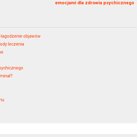
emocjami dla zdrowia psychicznego
 i łagodzenie objawów
tody leczenia
ne
psychicznego
ominal?
enu