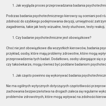
Jak wygląda proces przeprowadzania badania psychotechn
Podczas badania psychotechnicznego kierowcy są oceniani pod różny
zdolność do szybkiego podejmowania decyzji, umiejętność zatrzy
zagadnienia, takie jak testy wizualne, testy słuchowe, testy reakcji,
Czy badanie psychotechniczne jest obowiązkowe?
Choć nie jest obowiązkowe dla wszystkich kierowców, badania p
przykład, osoby, które mają problemy zdrowotne, które mogą wpł
przeprowadzenia tych badań. Dodatkowo, osoby ubiegające się o p
czy taksówkarze, mogą również być poddane badaniom psychote
Jak często powinno się wykonywać badania psychotechnicz
Nie ma ogólnych wytycznych dotyczących częstotliwości przeprow
zachowania bezpieczeństwa na drogach zaleca się regularne wykony
problemów zdrowotnych, które mogą wpływać na zdolności kierow