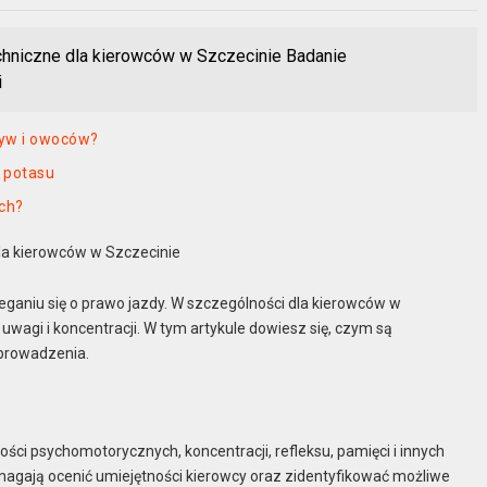
chniczne dla kierowców w Szczecinie Badanie
i
zyw i owoców?
 potasu
ych?
la kierowców w Szczecinie
ganiu się o prawo jazdy. W szczególności dla kierowców w
uwagi i koncentracji. W tym artykule dowiesz się, czym są
eprowadzenia.
ci psychomotorycznych, koncentracji, refleksu, pamięci i innych
agają ocenić umiejętności kierowcy oraz zidentyfikować możliwe