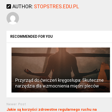
AUTHOR:
STOPSTRES.EDU.PL
RECOMMENDED FOR YOU
Przyrząd do ćwiczeń kręgosłupa: Skuteczne
narzędzia dla wzmocnienia mięśni pleców
Newer Post
Jakie są korzyści zdrowotne regularnego ruchu na