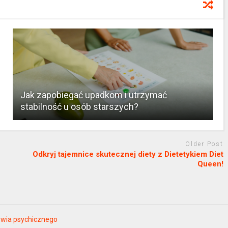
Jak zapobiegać upadkom i utrzymać
stabilność u osób starszych?
Older Post
Odkryj tajemnice skutecznej diety z Dietetykiem Diet
Queen!
rowia psychicznego