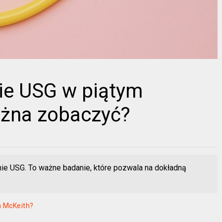
nie USG w piątym
ożna zobaczyć?
ie USG. To ważne badanie, które pozwala na dokładną
an McKeith?