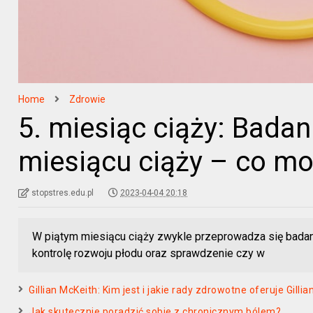
Home
Zdrowie
5. miesiąc ciąży: Bada
miesiącu ciąży – co m
stopstres.edu.pl
2023-04-04 20:18
W piątym miesiącu ciąży zwykle przeprowadza się badan
kontrolę rozwoju płodu oraz sprawdzenie czy w
Gillian McKeith: Kim jest i jakie rady zdrowotne oferuje Gilli
Jak skutecznie poradzić sobie z chronicznym bólem?