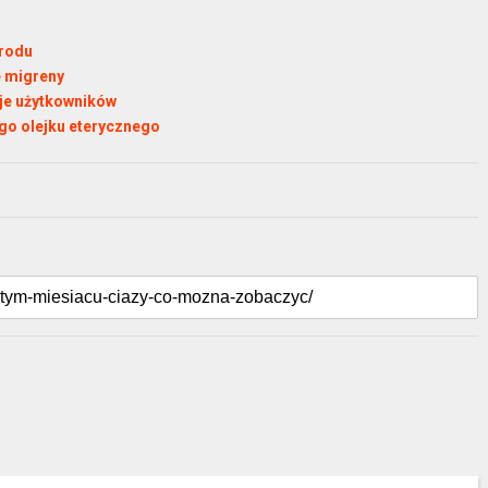
orodu
e migreny
zje użytkowników
go olejku eterycznego