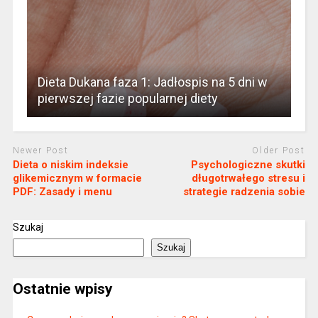
Dieta Dukana faza 1: Jadłospis na 5 dni w
pierwszej fazie popularnej diety
Newer Post
Older Post
Dieta o niskim indeksie
Psychologiczne skutki
glikemicznym w formacie
długotrwałego stresu i
PDF: Zasady i menu
strategie radzenia sobie
Szukaj
Szukaj
Ostatnie wpisy