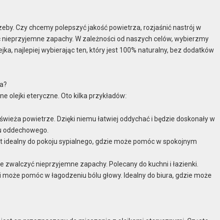
zeby. Czy chcemy polepszyć jakość powietrza, rozjaśnić nastrój w
ć nieprzyjemne zapachy. W zależności od naszych celów, wybierzmy
ejka, najlepiej wybierając ten, który jest 100% naturalny, bez dodatków
za?
 olejki eteryczne. Oto kilka przykładów:
dświeża powietrze. Dzięki niemu łatwiej oddychać i będzie doskonały w
du oddechowego.
st idealny do pokoju sypialnego, gdzie może pomóc w spokojnym
e zwalczyć nieprzyjemne zapachy. Polecany do kuchni i łazienki.
 i może pomóc w łagodzeniu bólu głowy. Idealny do biura, gdzie może