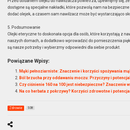
Przed dodaniem olejku do nawilżacza powietrza, upewnijmy się, że
dostępne są specjalne nakładki, które pozwolą nam na bezpieczne
dodać olejek, a czasem sam nawilżacz może być wystarczająco sk
5. Podsumowanie
Olejki eteryczne to doskonała opcja dla osób, które korzystają z 
naszych domach, a dodatkowo wprowadzić do pomieszczenia piękne
są nasze potrzeby i wybierzmy odpowiedni dla siebie produkt.
Powiązane Wpisy:
Mąki pełnoziarniste: Znaczenie i korzyści spożywania mą
Ból brzucha przy oddawaniu moczu: Przyczyny i potencja
Czy ciśnienie 160 na 100 jest niebezpieczne? Znaczenie 
Na co herbata z pokrzywy? Korzyści zdrowotne i potencj
Zdrowie
508