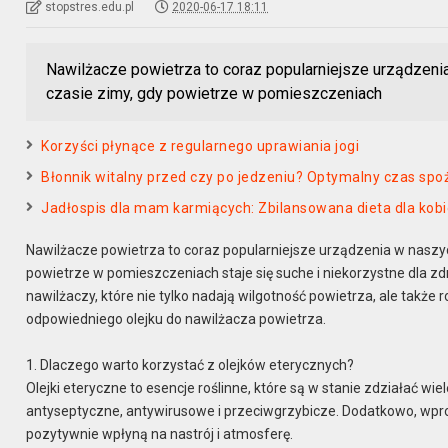
stopstres.edu.pl
2020-06-17 18:11
Nawilżacze powietrza to coraz popularniejsze urządzen
czasie zimy, gdy powietrze w pomieszczeniach
Korzyści płynące z regularnego uprawiania jogi
Błonnik witalny przed czy po jedzeniu? Optymalny czas spoż
Jadłospis dla mam karmiących: Zbilansowana dieta dla kobie
Nawilżacze powietrza to coraz popularniejsze urządzenia w naszy
powietrze w pomieszczeniach staje się suche i niekorzystne dla zd
nawilżaczy, które nie tylko nadają wilgotność powietrza, ale tak
odpowiedniego olejku do nawilżacza powietrza.
1. Dlaczego warto korzystać z olejków eterycznych?
Olejki eteryczne to esencje roślinne, które są w stanie zdziałać w
antyseptyczne, antywirusowe i przeciwgrzybicze. Dodatkowo, wpr
pozytywnie wpłyną na nastrój i atmosferę.