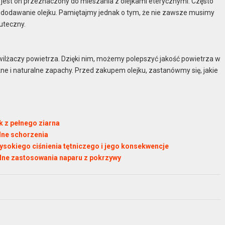
 jest on przeznaczony do mieszania z olejkami eterycznymi. Często
 dodawanie olejku. Pamiętajmy jednak o tym, że nie zawsze musimy
uteczny.
nawilżaczy powietrza. Dzięki nim, możemy polepszyć jakość powietrza w
 i naturalne zapachy. Przed zakupem olejku, zastanówmy się, jakie
k z pełnego ziarna
lne schorzenia
wysokiego ciśnienia tętniczego i jego konsekwencje
alne zastosowania naparu z pokrzywy