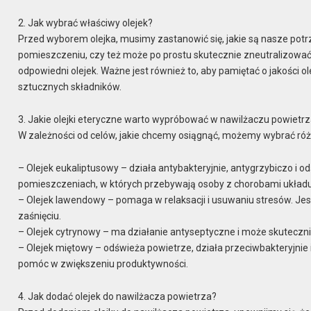
2. Jak wybrać właściwy olejek?
Przed wyborem olejka, musimy zastanowić się, jakie są nasze potr
pomieszczeniu, czy też może po prostu skutecznie zneutralizowa
odpowiedni olejek. Ważne jest również to, aby pamiętać o jakości ol
sztucznych składników.
3. Jakie olejki eteryczne warto wypróbować w nawilżaczu powietr
W zależności od celów, jakie chcemy osiągnąć, możemy wybrać różne
– Olejek eukaliptusowy – działa antybakteryjnie, antygrzybiczo i o
pomieszczeniach, w których przebywają osoby z chorobami ukła
– Olejek lawendowy – pomaga w relaksacji i usuwaniu stresów. Je
zaśnięciu.
– Olejek cytrynowy – ma działanie antyseptyczne i może skuteczni
– Olejek miętowy – odświeża powietrze, działa przeciwbakteryjnie
pomóc w zwiększeniu produktywności.
4. Jak dodać olejek do nawilżacza powietrza?