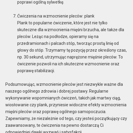
poprawi ogólną sylwetkę.
Ćwiczenia na wzmocnienie pleców: plank
Plank to popularne ćwiczenie, które jest nie tylko
skuteczne dla wzmocnienia mięśni brzucha, ale także dla
pleców. Leżąc na podłodze, opieramy się na
przedramionach i palcach stóp, tworząc prostą linię od
głowy do stóp. Trzymamy tę pozycję przez określony czas,
np. 30 sekund, utrzymując naprężone mięśnie pleców. To
ćwiczenie pozwoli na ich skuteczne wzmocnienie oraz
poprawę stabilizacji.
Podsumowując, wzmocnienie pleców jest niezwykle ważne dla
naszego ogólnego zdrowia i dobrej postawy. Regularne
wykonywanie wspomnianych ćwiczeń, takich jak martwy ciąg,
wiosłowanie czy plank, przyniesie widoczne efekty wzmocnienia
mięśni pleców oraz poprawę ogólnego samopoczucia.
Zapewniamy, że niezależnie od tego, czy jesteś początkujący czy
zaawansowany, te ćwiczenia na pewno dostarczą Ci
odpowiedniej dawki wyzwań i satysfakcji.