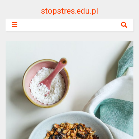
stopstres.edu.pl