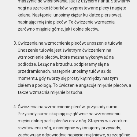
maszynie do wiosłowania, jak i z użyciem hantli. Stawiamy
nogi na szerokość barków, wyprostowane plecy i nagięte
kolana. Następnie, unosimy ciężar ku klatce piersiowej,
napinając mięśnie pleców. To ćwiczenie wzmacnia
zarówno mięśnie górne, jak i dolne pleców.
Ćwiczenia na wzmocnienie pleców: unoszenie tułowia
Unoszenie tułowia jest świetnym ćwiczeniem na
wzmocnienie pleców, które można wykonywać na
podłodze. Leżąc na brzuchu, podpieramy się na
przedramionach, następnie unosimy tułów aż do
momentu, gdy tworzy się prosty kąt między naszym
ciałem a podłogą. To ćwiczenie angażuje mięśnie pleców, a
także wzmacnia mięśnie brzucha.
Ćwiczenia na wzmocnienie pleców: przysiady sumo
Przysiady sumo skupiają się głównie na wzmocnieniu
mięśni dolnej partii pleców oraz nóg. Stajemy w szerokim
rozstawieniu nóg, a następnie wykonujemy przysiady,
zachowując odpowiednie napięcie mięśniowe, szczególnie