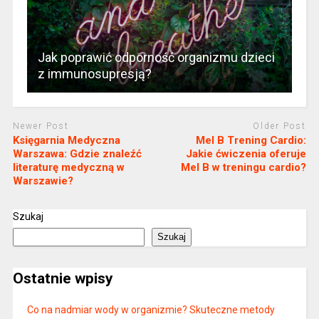
Jak poprawić odporność organizmu dzieci
z immunosupresją?
Newer Post
Older Post
Księgarnia Medyczna
Mel B Trening Cardio:
Warszawa: Gdzie znaleźć
Jakie ćwiczenia oferuje
literaturę medyczną w
Mel B w treningu cardio?
Warszawie?
Szukaj
Szukaj
Ostatnie wpisy
Co na nadmiar wody w organizmie? Skuteczne metody