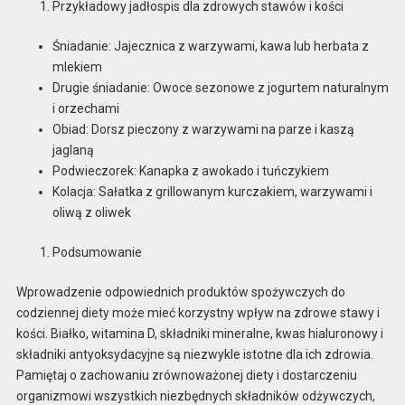
Przykładowy jadłospis dla zdrowych stawów i kości
Śniadanie: Jajecznica z warzywami, kawa lub herbata z
mlekiem
Drugie śniadanie: Owoce sezonowe z jogurtem naturalnym
i orzechami
Obiad: Dorsz pieczony z warzywami na parze i kaszą
jaglaną
Podwieczorek: Kanapka z awokado i tuńczykiem
Kolacja: Sałatka z grillowanym kurczakiem, warzywami i
oliwą z oliwek
Podsumowanie
Wprowadzenie odpowiednich produktów spożywczych do
codziennej diety może mieć korzystny wpływ na zdrowe stawy i
kości. Białko, witamina D, składniki mineralne, kwas hialuronowy i
składniki antyoksydacyjne są niezwykle istotne dla ich zdrowia.
Pamiętaj o zachowaniu zrównoważonej diety i dostarczeniu
organizmowi wszystkich niezbędnych składników odżywczych,