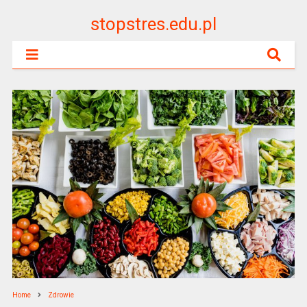
stopstres.edu.pl
Home
Zdrowie