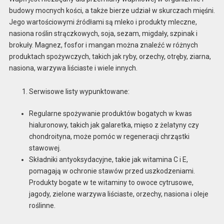
budowy mocnych kości, a także bierze udział w skurczach mięśni.
Jego wartościowymi źródłami są mleko i produkty mleczne,
nasiona roślin strączkowych, soja, sezam, migdały, szpinak i
brokuły. Magnez, fosfor i mangan można znaleźć w różnych
produktach spożywczych, takich jak ryby, orzechy, otręby, ziarna,
nasiona, warzywa liściaste i wiele innych.
Serwisowe listy wypunktowane:
Regularne spożywanie produktów bogatych w kwas
hialuronowy, takich jak galaretka, mięso z żelatyny czy
chondroityna, może pomóc w regeneracji chrząstki
stawowej.
Składniki antyoksydacyjne, takie jak witamina C i E,
pomagają w ochronie stawów przed uszkodzeniami.
Produkty bogate w te witaminy to owoce cytrusowe,
jagody, zielone warzywa liściaste, orzechy, nasiona i oleje
roślinne.