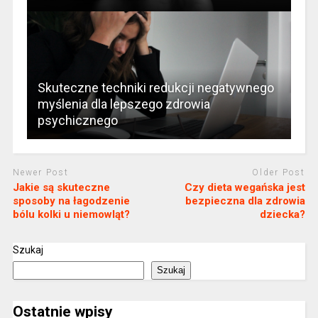
Skuteczne techniki redukcji negatywnego
myślenia dla lepszego zdrowia
psychicznego
Newer Post
Older Post
Jakie są skuteczne
Czy dieta wegańska jest
sposoby na łagodzenie
bezpieczna dla zdrowia
bólu kolki u niemowląt?
dziecka?
Szukaj
Szukaj
Ostatnie wpisy