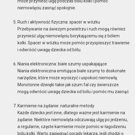
może przynieść ulgę podczas bólu kolki i pomóc
niemowlęciu zasnąć spokojnie.
Ruch i aktywność fizyczna: spacer w wózku
Przebywanie na świeżym powietrzu i ruch mogą również
przynieść ulgę niemowlęciu borykającemu się z bólem
kolki. Spacer w wózku może pomóc przyspieszyć trawienie
i odwrócić uwagę dziecka od bólu.
Niania elektroniczna: białe szumy uspakajające
Niania elektroniczna emitująca białe szumy to doskonałe
narzędzie, które może wyciszyć i uspokoić niemowlę.
Monotonne dźwięki takie jak szum fal czy świerszcze
mogą odwrócić uwagę dziecka od bólu i pomóc mu zasnąć.
Karmienie na żądanie: naturalne metody
Każde dziecko jest inne, dlatego ważne jest karmienie na
żądanie. Niektóre niemowlęta odczuwają ulgę po jedzeniu,
a regularne, częste karmienie może pomóc w łagodzeniu
bólu kolki. Warto zasięgnąć porady lekarza, jeśli chodzi o