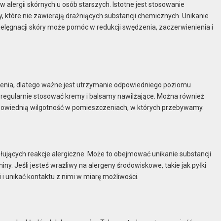
alergii skórnych u osób starszych. Istotne jest stosowanie
, które nie zawierają drażniących substancji chemicznych. Unikanie
ęgnacji skóry może pomóc w redukcji swędzenia, zaczerwienienia i
żnienia, dlatego ważne jest utrzymanie odpowiedniego poziomu
y regularnie stosować kremy i balsamy nawilżające. Można również
owiednią wilgotność w pomieszczeniach, w których przebywamy.
łujących reakcje alergiczne. Może to obejmować unikanie substancji
niny. Jeśli jesteś wrażliwy na alergeny środowiskowe, takie jak pyłki
i unikać kontaktu z nimi w miarę możliwości.