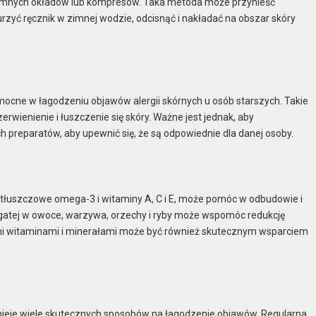
zimnych okładów lub kompresów. Taka metoda może przynieść
urzyć ręcznik w zimnej wodzie, odcisnąć i nakładać na obszar skóry
cne w łagodzeniu objawów alergii skórnych u osób starszych. Takie
rwienienie i łuszczenie się skóry. Ważne jest jednak, aby
 preparatów, aby upewnić się, że są odpowiednie dla danej osoby.
y tłuszczowe omega-3 i witaminy A, C i E, może pomóc w odbudowie i
gatej w owoce, warzywa, orzechy i ryby może wspomóc redukcję
mi witaminami i minerałami może być również skutecznym wsparciem
stnieje wiele skutecznych sposobów na łagodzenie objawów. Regularna