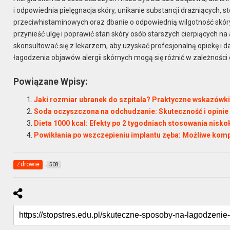
i odpowiednia pielęgnacja skóry, unikanie substancji drażniących
przeciwhistaminowych oraz dbanie o odpowiednią wilgotność skóry, 
przynieść ulgę i poprawić stan skóry osób starszych cierpiących n
skonsultować się z lekarzem, aby uzyskać profesjonalną opiekę i d
łagodzenia objawów alergii skórnych mogą się różnić w zależności 
Powiązane Wpisy:
Jaki rozmiar ubranek do szpitala? Praktyczne wskazówk
Soda oczyszczona na odchudzanie: Skuteczność i opinie
Dieta 1000 kcal: Efekty po 2 tygodniach stosowania nis
Powikłania po wszczepieniu implantu zęba: Możliwe kompl
Zdrowie
508