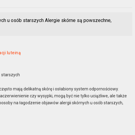
ych u osób starszych Alergie skórne są powszechne,
ji luteiną
 starszych
często mają delikatną skórę i osłabiony system odpornościowy.
zaczerwienienie czy wysypki, mogą być nie tylko uciążliwe, ale także
posoby na łagodzenie objawów alergii skórnych u osób starszych,