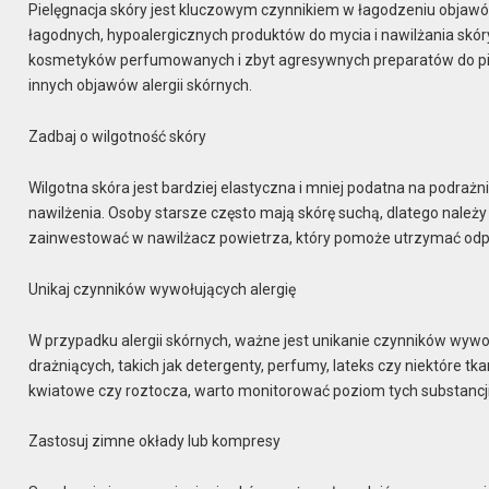
Pielęgnacja skóry jest kluczowym czynnikiem w łagodzeniu objawów 
łagodnych, hypoalergicznych produktów do mycia i nawilżania skóry
kosmetyków perfumowanych i zbyt agresywnych preparatów do piel
innych objawów alergii skórnych.
Zadbaj o wilgotność skóry
Wilgotna skóra jest bardziej elastyczna i mniej podatna na podra
nawilżenia. Osoby starsze często mają skórę suchą, dlatego należ
zainwestować w nawilżacz powietrza, który pomoże utrzymać odp
Unikaj czynników wywołujących alergię
W przypadku alergii skórnych, ważne jest unikanie czynników wywo
drażniących, takich jak detergenty, perfumy, lateks czy niektóre tka
kwiatowe czy roztocza, warto monitorować poziom tych substancji 
Zastosuj zimne okłady lub kompresy