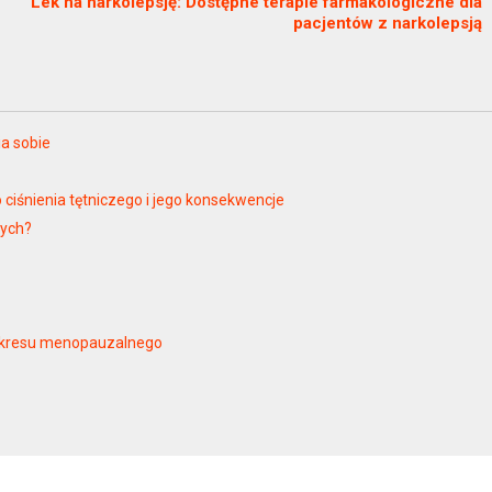
Lek na narkolepsję: Dostępne terapie farmakologiczne dla
pacjentów z narkolepsją
ia sobie
ciśnienia tętniczego i jego konsekwencje
zych?
 okresu menopauzalnego