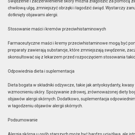
Swędzenie i zaczerwienienie skóry można złagodzić za pomocą 
chwilową ulgę, zmniejszyć obrzęki i łagodzić świąd. Wystarczy zan
dotknięty objawami alergii.
Stosowanie maści i kremów przeciwhistaminowych
Farmaceutyczne maści i kremy przeciwhistaminowe mogą być pomo
preparaty zawierają substancje, które zmniejszają swędzenie, zacze
skonsultować się z lekarzem przed rozpoczęciem stosowania takich
Odpowiednia dieta i suplementacja
Dieta bogata w składniki odżywcze, takie jak antyoksydanty, kwas
wzmocnieniu skóry. Spożywanie zdrowej, zrównoważonej diety bo
objawów alergii skórnych. Dodatkowo, suplementacja odpowiedni
w łagodzeniu objawów alergii skórnych.
Podsumowanie
Alergia skórna u osób starszych może być bardzo uciążliwa, ale i