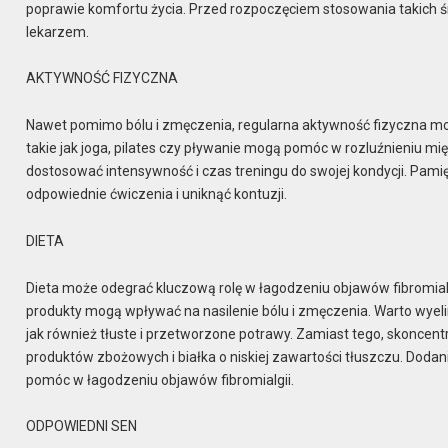
poprawie komfortu życia. Przed rozpoczęciem stosowania takich 
lekarzem.
AKTYWNOŚĆ FIZYCZNA
Nawet pomimo bólu i zmęczenia, regularna aktywność fizyczna moż
takie jak joga, pilates czy pływanie mogą pomóc w rozluźnieniu mięś
dostosować intensywność i czas treningu do swojej kondycji. Pamięt
odpowiednie ćwiczenia i uniknąć kontuzji.
DIETA
Dieta może odegrać kluczową rolę w łagodzeniu objawów fibromialg
produkty mogą wpływać na nasilenie bólu i zmęczenia. Warto wye
jak również tłuste i przetworzone potrawy. Zamiast tego, skoncen
produktów zbożowych i białka o niskiej zawartości tłuszczu. Dod
pomóc w łagodzeniu objawów fibromialgii.
ODPOWIEDNI SEN