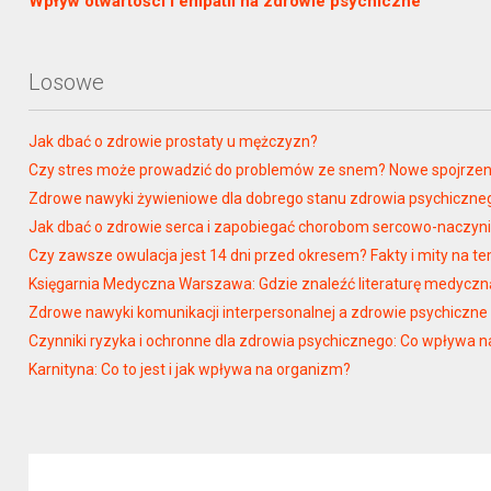
Wpływ otwartości i empatii na zdrowie psychiczne
Losowe
Jak dbać o zdrowie prostaty u mężczyzn?
Czy stres może prowadzić do problemów ze snem? Nowe spojrzen
Zdrowe nawyki żywieniowe dla dobrego stanu zdrowia psychiczne
Jak dbać o zdrowie serca i zapobiegać chorobom sercowo-naczy
Czy zawsze owulacja jest 14 dni przed okresem? Fakty i mity na t
Księgarnia Medyczna Warszawa: Gdzie znaleźć literaturę medycz
Zdrowe nawyki komunikacji interpersonalnej a zdrowie psychiczne
Czynniki ryzyka i ochronne dla zdrowia psychicznego: Co wpływa n
Karnityna: Co to jest i jak wpływa na organizm?