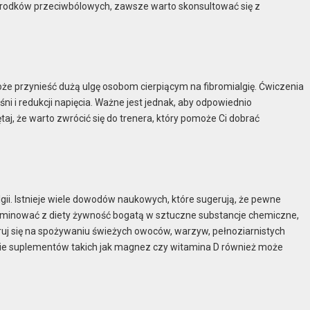
środków przeciwbólowych, zawsze warto skonsultować się z
e przynieść dużą ulgę osobom cierpiącym na fibromialgię. Ćwiczenia
ni i redukcji napięcia. Ważne jest jednak, aby odpowiednio
aj, że warto zwrócić się do trenera, który pomoże Ci dobrać
ii. Istnieje wiele dowodów naukowych, które sugerują, że pewne
liminować z diety żywność bogatą w sztuczne substancje chemiczne,
truj się na spożywaniu świeżych owoców, warzyw, pełnoziarnistych
anie suplementów takich jak magnez czy witamina D również może