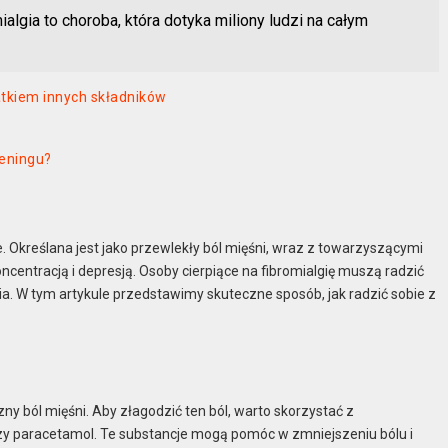
a to choroba, która dotyka miliony ludzi na całym
tkiem innych składników
reningu?
ie. Określana jest jako przewlekły ból mięśni, wraz z towarzyszącymi
centracją i depresją. Osoby cierpiące na fibromialgię muszą radzić
ia. W tym artykule przedstawimy skuteczne sposób, jak radzić sobie z
zny ból mięśni. Aby złagodzić ten ból, warto skorzystać z
zy paracetamol. Te substancje mogą pomóc w zmniejszeniu bólu i