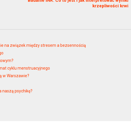
Badanie INR: Co to jest i jak interpretować wyniki
krzepliwości krwi
ie na związek między stresem a bezsennością
go
niowym?
emat cyklu menstruacyjnego
ną w Warszawie?
a naszą psychikę?