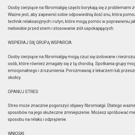
Osoby cierpiące na fibromialgię często borykają się z problemami
Ważne jest, aby zapewnić sobie odpowiednią ilość snu, która pomoż
technik relaksacyjnych i rutyn, które mogą pomóc w poprawieniu jak
niebieskie przed snem i stosowanie ziół uspokajających.
WSPIERAJ SIĘ GRUPĄ WSPARCIA
Osoby cierpiące na fibromialgię mogą czuć się izolowane i niezroz
osób, które również zmagały się z tą chorobą. Spotkania grupy 
emocjonalnego i zrozumienia. Porozmawiaj z lekarzem lub przeszu
okolicy.
OPANUJ STRES
Stres może znacznie pogorszyć objawy fibromialgii. Dlatego ważne 
sposobów na jego skuteczne zmniejszenie. Możesz spróbować medyt
sposobu na relaks i odprężenie.
WNIOSKI