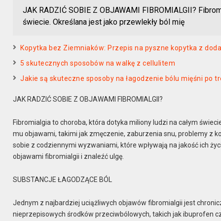
JAK RADZIĆ SOBIE Z OBJAWAMI FIBROMIALGII? Fibromialgi
świecie. Określana jest jako przewlekły ból mię
Kopytka bez Ziemniaków: Przepis na pyszne kopytka z doda
5 skutecznych sposobów na walkę z cellulitem
Jakie są skuteczne sposoby na łagodzenie bólu mięśni po t
JAK RADZIĆ SOBIE Z OBJAWAMI FIBROMIALGII?
Fibromialgia to choroba, która dotyka miliony ludzi na całym świec
mu objawami, takimi jak zmęczenie, zaburzenia snu, problemy z kon
sobie z codziennymi wyzwaniami, które wpływają na jakość ich życ
objawami fibromialgii i znaleźć ulgę.
SUBSTANCJE ŁAGODZĄCE BÓL
Jednym z najbardziej uciążliwych objawów fibromialgii jest chronic
nieprzepisowych środków przeciwbólowych, takich jak ibuprofen c