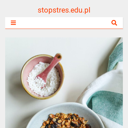
stopstres.edu.pl