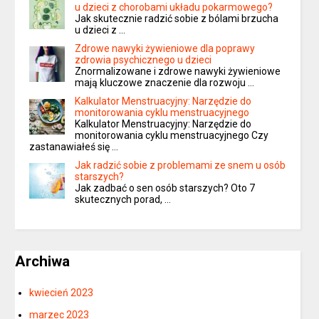
u dzieci z chorobami układu pokarmowego?
Jak skutecznie radzić sobie z bólami brzucha
u dzieci z …
Zdrowe nawyki żywieniowe dla poprawy
zdrowia psychicznego u dzieci
Znormalizowane i zdrowe nawyki żywieniowe
mają kluczowe znaczenie dla rozwoju …
Kalkulator Menstruacyjny: Narzędzie do
monitorowania cyklu menstruacyjnego
Kalkulator Menstruacyjny: Narzędzie do
monitorowania cyklu menstruacyjnego Czy
zastanawiałeś się …
Jak radzić sobie z problemami ze snem u osób
starszych?
Jak zadbać o sen osób starszych? Oto 7
skutecznych porad, …
Archiwa
kwiecień 2023
marzec 2023