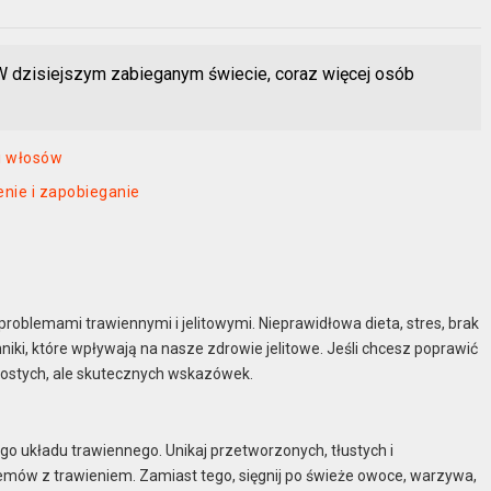
 W dzisiejszym zabieganym świecie, coraz więcej osób
ji włosów
ie i zapobieganie
problemami trawiennymi i jelitowymi. Nieprawidłowa dieta, stres, brak
nniki, które wpływają na nasze zdrowie jelitowe. Jeśli chcesz poprawić
prostych, ale skutecznych wskazówek.
o układu trawiennego. Unikaj przetworzonych, tłustych i
mów z trawieniem. Zamiast tego, sięgnij po świeże owoce, warzywa,