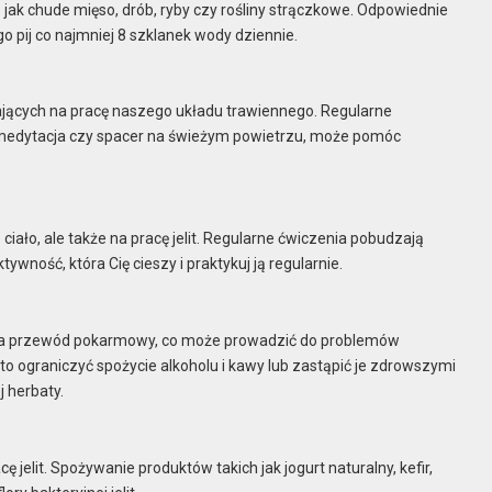
 jak chude mięso, drób, ryby czy rośliny strączkowe. Odpowiednie
 pij co najmniej 8 szklanek wody dziennie.
jących na pracę naszego układu trawiennego. Regularne
a, medytacja czy spacer na świeżym powietrzu, może pomóc
ało, ale także na pracę jelit. Regularne ćwiczenia pobudzają
tywność, która Cię cieszy i praktykuj ją regularnie.
o na przewód pokarmowy, co może prowadzić do problemów
rto ograniczyć spożycie alkoholu i kawy lub zastąpić je zdrowszymi
j herbaty.
cę jelit. Spożywanie produktów takich jak jogurt naturalny, kefir,