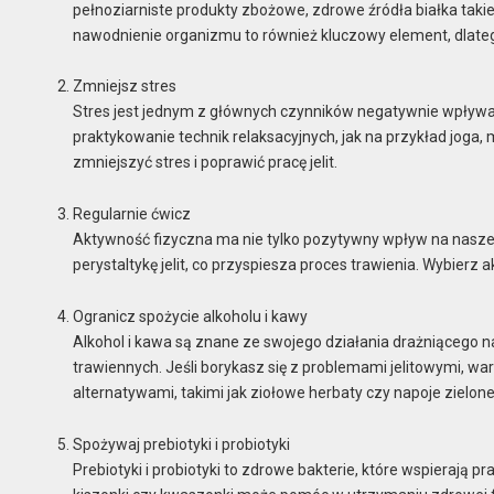
pełnoziarniste produkty zbożowe, zdrowe źródła białka takie
nawodnienie organizmu to również kluczowy element, dlatego
Zmniejsz stres
Stres jest jednym z głównych czynników negatywnie wpływa
praktykowanie technik relaksacyjnych, jak na przykład jog
zmniejszyć stres i poprawić pracę jelit.
Regularnie ćwicz
Aktywność fizyczna ma nie tylko pozytywny wpływ na nasze ci
perystaltykę jelit, co przyspiesza proces trawienia. Wybierz ak
Ogranicz spożycie alkoholu i kawy
Alkohol i kawa są znane ze swojego działania drażniąceg
trawiennych. Jeśli borykasz się z problemami jelitowymi, wa
alternatywami, takimi jak ziołowe herbaty czy napoje zielone
Spożywaj prebiotyki i probiotyki
Prebiotyki i probiotyki to zdrowe bakterie, które wspierają pra