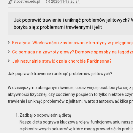
stopstres.edu.pl
2020-11-19 20:34
Jak poprawić trawienie i uniknąć problemów jelitowych?
boryka się z problemami trawiennymi i jelit
Keratyna: Właściwości i zastosowanie keratyny w pielęgnac
Co pomaga na zawroty głowy? Domowe sposoby na łagodzen
Jak naturalnie stawić czoła chorobie Parkinsona?
Jak poprawić trawienie i uniknąć problemów jelitowych?
W dzisiejszym zabieganym świecie, coraz więcej osób boryka się z 
aktywności fizycznej, czy codzienny pośpiech to tylko niektóre czy
trawienie i uniknąć problemów z jelitami, warto zastosować kilka 
Zadbaj o odpowiednią dietę
Nasza dieta odgrywa kluczową rolę w funkcjonowaniu naszeg
ciężkostrawnych pokarmów, które mogą prowadzić do proble