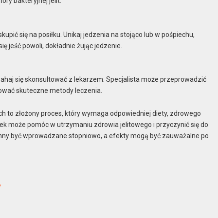
y bakteryjnej jelit.
pić się na posiłku. Unikaj jedzenia na stojąco lub w pośpiechu,
ę jeść powoli, dokładnie żując jedzenie.
wahaj się skonsultować z lekarzem. Specjalista może przeprowadzić
nować skuteczne metody leczenia.
ch to złożony proces, który wymaga odpowiedniej diety, zdrowego
ek może pomóc w utrzymaniu zdrowia jelitowego i przyczynić się do
inny być wprowadzane stopniowo, a efekty mogą być zauważalne po
?