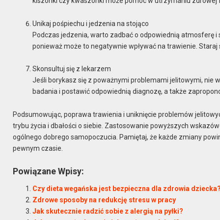
kiszonki czy kwaszonki może pomóc w utrzymaniu zdrowej flor
Unikaj pośpiechu i jedzenia na stojąco
Podczas jedzenia, warto zadbać o odpowiednią atmosferę i sku
ponieważ może to negatywnie wpływać na trawienie. Staraj si
Skonsultuj się z lekarzem
Jeśli borykasz się z poważnymi problemami jelitowymi, nie 
badania i postawić odpowiednią diagnozę, a także zapropo
Podsumowując, poprawa trawienia i uniknięcie problemów jelitowy
trybu życia i dbałości o siebie. Zastosowanie powyższych wskazów
ogólnego dobrego samopoczucia. Pamiętaj, że każde zmiany pow
pewnym czasie.
Powiązane Wpisy:
Czy dieta wegańska jest bezpieczna dla zdrowia dziecka
Zdrowe sposoby na redukcję stresu w pracy
Jak skutecznie radzić sobie z alergią na pyłki?