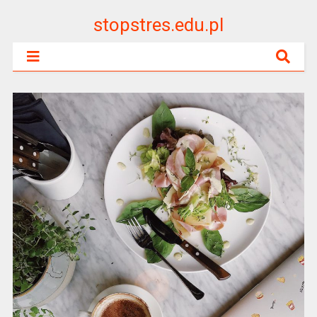
stopstres.edu.pl