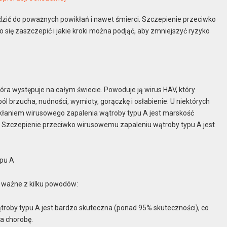
zić do poważnych powikłań i nawet śmierci. Szczepienie przeciwko
 się zaszczepić i jakie kroki można podjąć, aby zmniejszyć ryzyko
óra występuje na całym świecie. Powoduje ją wirus HAV, który
 brzucha, nudności, wymioty, gorączkę i osłabienie. U niektórych
łaniem wirusowego zapalenia wątroby typu A jest marskość
i. Szczepienie przeciwko wirusowemu zapaleniu wątroby typu A jest
ypu A
 ważne z kilku powodów:
roby typu A jest bardzo skuteczna (ponad 95% skuteczności), co
a chorobę.