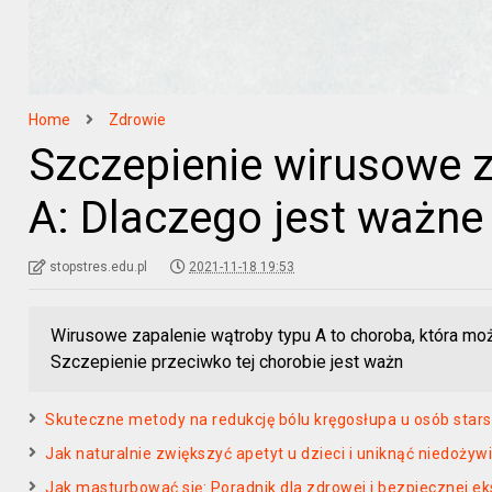
Home
Zdrowie
Szczepienie wirusowe z
A: Dlaczego jest ważne i
stopstres.edu.pl
2021-11-18 19:53
Wirusowe zapalenie wątroby typu A to choroba, która mo
Szczepienie przeciwko tej chorobie jest ważn
Skuteczne metody na redukcję bólu kręgosłupa u osób star
Jak naturalnie zwiększyć apetyt u dzieci i uniknąć niedożyw
Jak masturbować się: Poradnik dla zdrowej i bezpiecznej eks