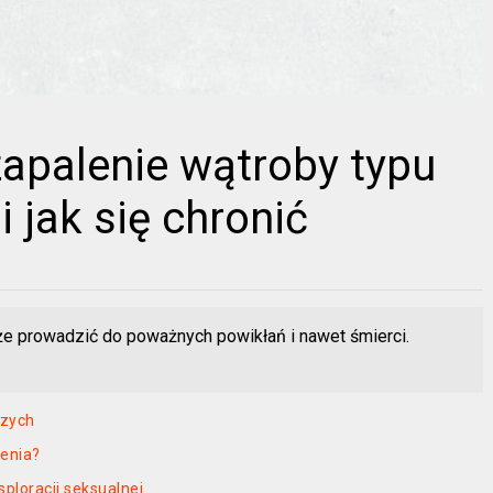
apalenie wątroby typu
 jak się chronić
że prowadzić do poważnych powikłań i nawet śmierci.
szych
ienia?
ploracji seksualnej