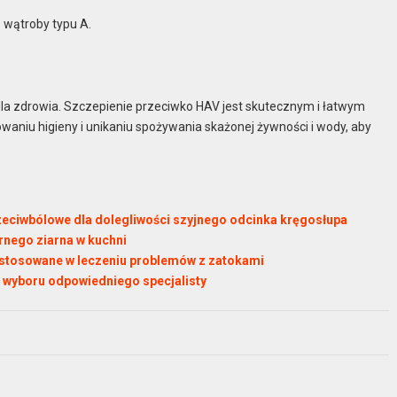
e wątroby typu A.
a zdrowia. Szczepienie przeciwko HAV jest skutecznym i łatwym
aniu higieny i unikaniu spożywania skażonej żywności i wody, aby
zeciwbólowe dla dolegliwości szyjnego odcinka kręgosłupa
rnego ziarna w kuchni
ze stosowane w leczeniu problemów z zatokami
 wyboru odpowiedniego specjalisty