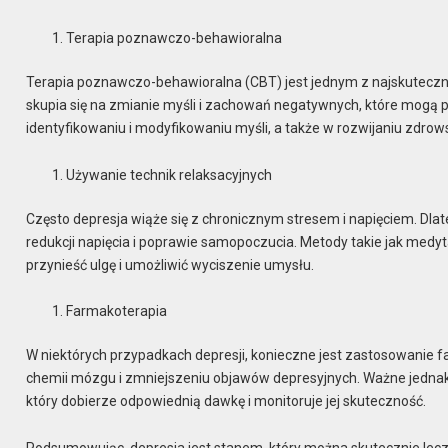
Terapia poznawczo-behawioralna
Terapia poznawczo-behawioralna (CBT) jest jednym z najskuteczni
skupia się na zmianie myśli i zachowań negatywnych, które mogą 
identyfikowaniu i modyfikowaniu myśli, a także w rozwijaniu zdrow
Używanie technik relaksacyjnych
Często depresja wiąże się z chronicznym stresem i napięciem. Dla
redukcji napięcia i poprawie samopoczucia. Metody takie jak medy
przynieść ulgę i umożliwić wyciszenie umysłu.
Farmakoterapia
W niektórych przypadkach depresji, konieczne jest zastosowanie f
chemii mózgu i zmniejszeniu objawów depresyjnych. Ważne jednak j
który dobierze odpowiednią dawkę i monitoruje jej skuteczność.