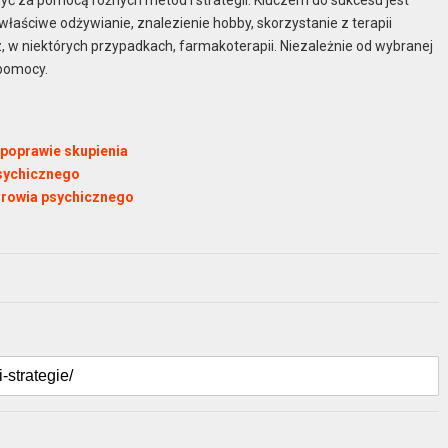
yć za pomocą różnych metod i strategii. Kluczem do sukcesu jest
właściwe odżywianie, znalezienie hobby, skorzystanie z terapii
 w niektórych przypadkach, farmakoterapii. Niezależnie od wybranej
 pomocy.
poprawie skupienia
sychicznego
drowia psychicznego