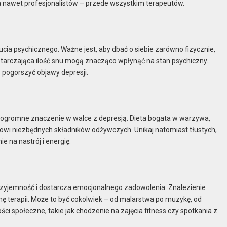
, a nawet profesjonalistów – przede wszystkim terapeutów.
cia psychicznego. Ważne jest, aby dbać o siebie zarówno fizycznie,
ystarczająca ilość snu mogą znacząco wpłynąć na stan psychiczny.
pogorszyć objawy depresji.
a ogromne znaczenie w walce z depresją. Dieta bogata w warzywa,
owi niezbędnych składników odżywczych. Unikaj natomiast tłustych,
na nastrój i energię.
przyjemność i dostarcza emocjonalnego zadowolenia. Znalezienie
 terapii. Może to być cokolwiek – od malarstwa po muzykę, od
i społeczne, takie jak chodzenie na zajęcia fitness czy spotkania z