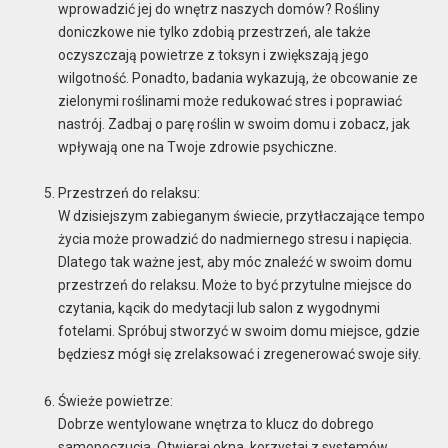
wprowadzić jej do wnętrz naszych domów? Rośliny
doniczkowe nie tylko zdobią przestrzeń, ale także
oczyszczają powietrze z toksyn i zwiększają jego
wilgotność. Ponadto, badania wykazują, że obcowanie ze
zielonymi roślinami może redukować stres i poprawiać
nastrój. Zadbaj o parę roślin w swoim domu i zobacz, jak
wpływają one na Twoje zdrowie psychiczne.
Przestrzeń do relaksu:
W dzisiejszym zabieganym świecie, przytłaczające tempo
życia może prowadzić do nadmiernego stresu i napięcia.
Dlatego tak ważne jest, aby móc znaleźć w swoim domu
przestrzeń do relaksu. Może to być przytulne miejsce do
czytania, kącik do medytacji lub salon z wygodnymi
fotelami. Spróbuj stworzyć w swoim domu miejsce, gdzie
będziesz mógł się zrelaksować i zregenerować swoje siły.
Świeże powietrze:
Dobrze wentylowane wnętrza to klucz do dobrego
samopoczucia. Otwieraj okna, korzystaj z systemów