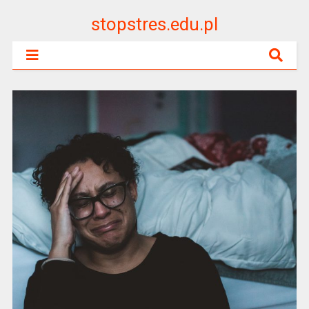
stopstres.edu.pl