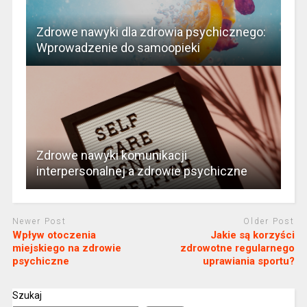
Zdrowe nawyki dla zdrowia psychicznego:
Wprowadzenie do samoopieki
Zdrowe nawyki komunikacji
interpersonalnej a zdrowie psychiczne
Newer Post
Older Post
Wpływ otoczenia
Jakie są korzyści
miejskiego na zdrowie
zdrowotne regularnego
psychiczne
uprawiania sportu?
Szukaj