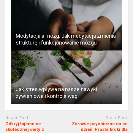
Medytacja a mózg: Jak medytacja zmienia
strukturę i funkcjonowanie mózgu
Jak stres wpływa na nasze nawyki
żywieniowe i kontrolę wagi
Newer Post
Older Post
Odkryj tajemnice
Zdrowie psychiczne na co
skutecznej diety z
dzień: Proste kroki dla