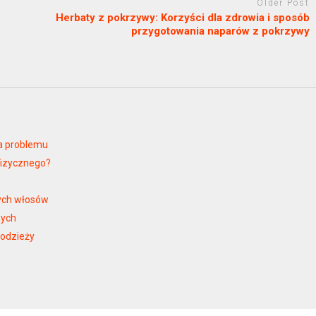
Older Post
Herbaty z pokrzywy: Korzyści dla zdrowia i sposób
przygotowania naparów z pokrzywy
a problemu
fizycznego?
nych włosów
zych
łodzieży