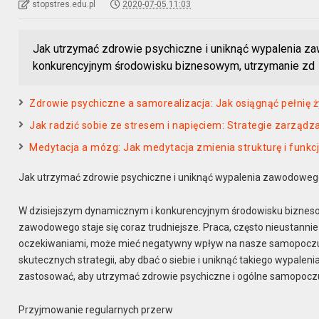
stopstres.edu.pl
2020-07-05 11:03
Jak utrzymać zdrowie psychiczne i uniknąć wypalenia 
konkurencyjnym środowisku biznesowym, utrzymanie zd
Zdrowie psychiczne a samorealizacja: Jak osiągnąć pełnię ży
Jak radzić sobie ze stresem i napięciem: Strategie zarzą
Medytacja a mózg: Jak medytacja zmienia strukturę i fun
Jak utrzymać zdrowie psychiczne i uniknąć wypalenia zawodoweg
W dzisiejszym dynamicznym i konkurencyjnym środowisku biznesow
zawodowego staje się coraz trudniejsze. Praca, często nieustannie 
oczekiwaniami, może mieć negatywny wpływ na nasze samopoczuci
skutecznych strategii, aby dbać o siebie i uniknąć takiego wypal
zastosować, aby utrzymać zdrowie psychiczne i ogólne samopoczu
Przyjmowanie regularnych przerw