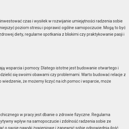
ainwestować czas i wysiłek w rozwijanie umiejętności radzenia sobie
mniejszyć poziom stresu i poprawić ogólne samopoczucie. Mogą to być
rowej diety, regularne spotkania z bliskimi czy praktykowanie pasji i
ją wsparcia i pomocy. Dlatego istotne jest budowanie otwartego i
dzielić się swoimi obawami czy problemami. Warto budować relacje z
 wiedzenie, że możemy liczyć na ich pomoc i wsparcie, może
hicznego w pracy jest dbanie o zdrowie fizyczne. Regularna
ozytywny wpływ na samopoczucie i zdolność radzenia sobie ze
ać o swoje nawyki żywieniowe i zapewnić sobie odpowiednią ilość