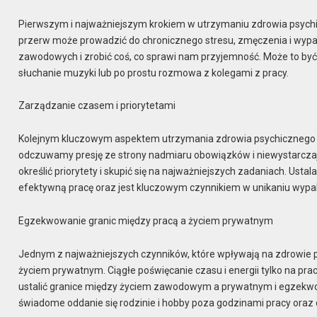
Pierwszym i najważniejszym krokiem w utrzymaniu zdrowia psychi
przerw może prowadzić do chronicznego stresu, zmęczenia i wypal
zawodowych i zrobić coś, co sprawi nam przyjemność. Może to być 
słuchanie muzyki lub po prostu rozmowa z kolegami z pracy.
Zarządzanie czasem i priorytetami
Kolejnym kluczowym aspektem utrzymania zdrowia psychicznego w 
odczuwamy presję ze strony nadmiaru obowiązków i niewystarczając
określić priorytety i skupić się na najważniejszych zadaniach. Us
efektywną pracę oraz jest kluczowym czynnikiem w unikaniu wyp
Egzekwowanie granic między pracą a życiem prywatnym
Jednym z najważniejszych czynników, które wpływają na zdrowie 
życiem prywatnym. Ciągłe poświęcanie czasu i energii tylko na p
ustalić granice między życiem zawodowym a prywatnym i egzekwo
świadome oddanie się rodzinie i hobby poza godzinami pracy oraz