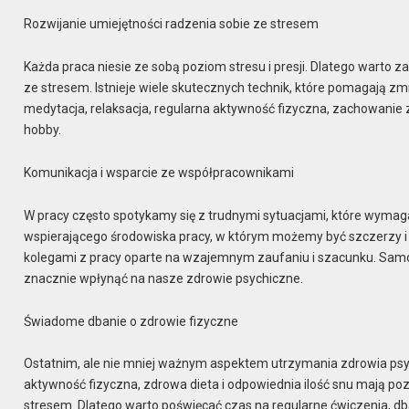
Rozwijanie umiejętności radzenia sobie ze stresem
Każda praca niesie ze sobą poziom stresu i presji. Dlatego warto z
ze stresem. Istnieje wiele skutecznych technik, które pomagają z
medytacja, relaksacja, regularna aktywność fizyczna, zachowanie zd
hobby.
Komunikacja i wsparcie ze współpracownikami
W pracy często spotykamy się z trudnymi sytuacjami, które wymaga
wspierającego środowiska pracy, w którym możemy być szczerzy i 
kolegami z pracy oparte na wzajemnym zaufaniu i szacunku. Samo
znacznie wpłynąć na nasze zdrowie psychiczne.
Świadome dbanie o zdrowie fizyczne
Ostatnim, ale nie mniej ważnym aspektem utrzymania zdrowia psyc
aktywność fizyczna, zdrowa dieta i odpowiednia ilość snu mają p
stresem. Dlatego warto poświęcać czas na regularne ćwiczenia, db