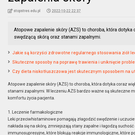
stopstres.edu.pl
2022-10-22 22:37
Atopowe zapalenie skóry (AZS) to choroba, która dotyka c
swędzącą skórą oraz stanami zapalnymi.
Jakie są korzyści zdrowotne regularnego stosowania ziół l
Skuteczne sposoby na poprawę trawienia i uniknięcie pro
Czy dieta niskotłuszczowa jest skutecznym sposobem na ut
Atopowe zapalenie skóry (AZS) to choroba, która dotyka coraz więk
stanami zapalnymi. W leczeniu AZS bardzo ważne są skuteczne me
komfortu życia pacjenta.
1. Leczenie farmakologiczne
Leki przeciwhistaminowe pomagają złagodzić swędzenie i uczucie p
nakłada się na skórę, zmniejszają stany zapalne i łagodzą suchość
immunosupresyjne, które blokują reakcje immunologiczne, które 