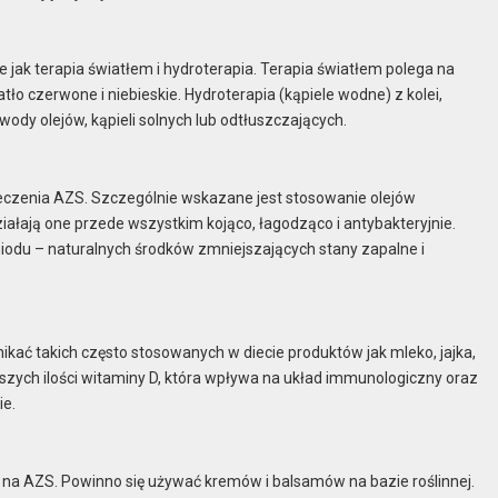
e jak terapia światłem i hydroterapia. Terapia światłem polega na
ło czerwone i niebieskie. Hydroterapia (kąpiele wodne) z kolei,
ody olejów, kąpieli solnych lub odtłuszczających.
czenia AZS. Szczególnie wskazane jest stosowanie olejów
 Działają one przede wszystkim kojąco, łagodząco i antybakteryjnie.
 miodu – naturalnych środków zmniejszających stany zapalne i
kać takich często stosowanych w diecie produktów jak mleko, jajka,
kszych ilości witaminy D, która wpływa na układ immunologiczny oraz
ie.
h na AZS. Powinno się używać kremów i balsamów na bazie roślinnej.