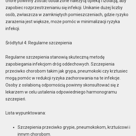
chore powinny zostać obdarzone należytą opieką i izolacją, aby
zapobiec rozprzestrzenianiu się infekcji. Unikanie dużej liczby
osób, zwłaszcza w zamkniętych pomieszczeniach, gdzie ryzyko
zarażenia jest większe, może pomóc w minimalizacji ryzyka
infekcji.
Śródtytuł 4: Regularne szczepienia
Regularne szczepienia stanowią skuteczną metodę
zapobiegania infekcjom dróg oddechowych. Szczepienia
przeciwko chorobom takim jak grypa, pneumokoki czy krztusiec
mogą pomóc w redukcji ryzyka zachorowania na te infekcje.
Osoby z osłabioną odpornością powinny skonsultować się z
lekarzem w celu ustalenia odpowiedniego harmonogramu
szczepień.
Lista wypunktowana:
Szczepienia przeciwko grypie, pneumokokom, krztuścowi i
innym chorobom.