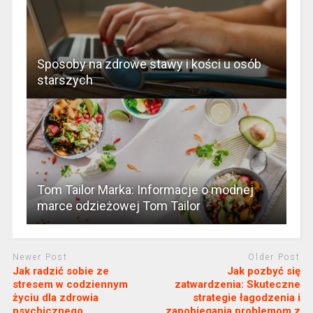
Sposoby na zdrowe stawy i kości u osób
starszych
Tom Tailor Marka: Informacje o modnej
marce odzieżowej Tom Tailor
Newer Post
Older Post
Jak radzić sobie ze
Jak pozbyć się
stresem w codziennym
zatwardzenia: Skuteczne
życiu dla zdrowia
strategie łagodzenia i
psychicznego
zapobiegania problemom z