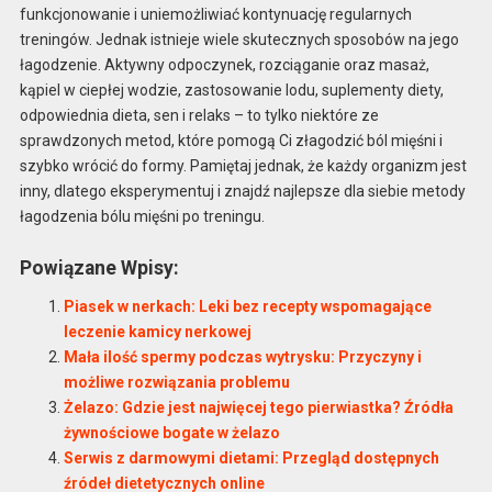
funkcjonowanie i uniemożliwiać kontynuację regularnych
treningów. Jednak istnieje wiele skutecznych sposobów na jego
łagodzenie. Aktywny odpoczynek, rozciąganie oraz masaż,
kąpiel w ciepłej wodzie, zastosowanie lodu, suplementy diety,
odpowiednia dieta, sen i relaks – to tylko niektóre ze
sprawdzonych metod, które pomogą Ci złagodzić ból mięśni i
szybko wrócić do formy. Pamiętaj jednak, że każdy organizm jest
inny, dlatego eksperymentuj i znajdź najlepsze dla siebie metody
łagodzenia bólu mięśni po treningu.
Powiązane Wpisy:
Piasek w nerkach: Leki bez recepty wspomagające
leczenie kamicy nerkowej
Mała ilość spermy podczas wytrysku: Przyczyny i
możliwe rozwiązania problemu
Żelazo: Gdzie jest najwięcej tego pierwiastka? Źródła
żywnościowe bogate w żelazo
Serwis z darmowymi dietami: Przegląd dostępnych
źródeł dietetycznych online