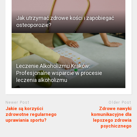
Jak utrzymać zdrowe kości i zapobiegać
osteoporozie?
Leczenie Alkoholizmu Kraków:
Profesjonalne wsparcie w procesie
leczenia alkoholizmu
Newer Post
Older Post
Jakie są korzyści
Zdrowe nawyki
zdrowotne regularnego
komunikacyjne dla
uprawiania sportu?
lepszego zdrowia
psychicznego