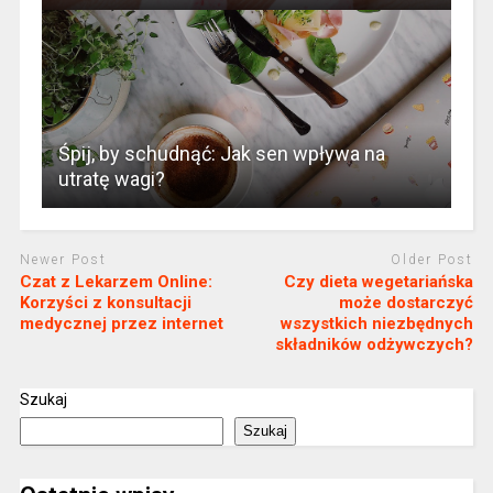
Śpij, by schudnąć: Jak sen wpływa na
utratę wagi?
Newer Post
Older Post
Czat z Lekarzem Online:
Czy dieta wegetariańska
Korzyści z konsultacji
może dostarczyć
medycznej przez internet
wszystkich niezbędnych
składników odżywczych?
Szukaj
Szukaj