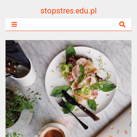
stopstres.edu.pl