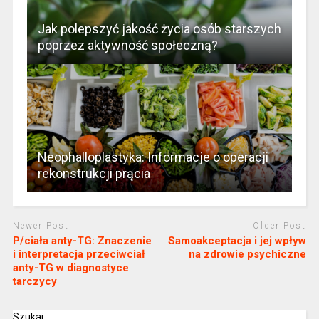
Jak polepszyć jakość życia osób starszych
poprzez aktywność społeczną?
Neophalloplastyka: Informacje o operacji
rekonstrukcji prącia
Newer Post
Older Post
P/ciała anty-TG: Znaczenie
Samoakceptacja i jej wpływ
i interpretacja przeciwciał
na zdrowie psychiczne
anty-TG w diagnostyce
tarczycy
Szukaj