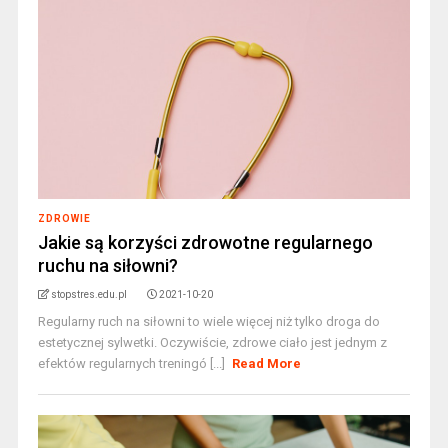
ZDROWIE
Jakie są korzyści zdrowotne regularnego
ruchu na siłowni?
stopstres.edu.pl
2021-10-20
Regularny ruch na siłowni to wiele więcej niż tylko droga do
estetycznej sylwetki. Oczywiście, zdrowe ciało jest jednym z
efektów regularnych treningó [...]
Read More