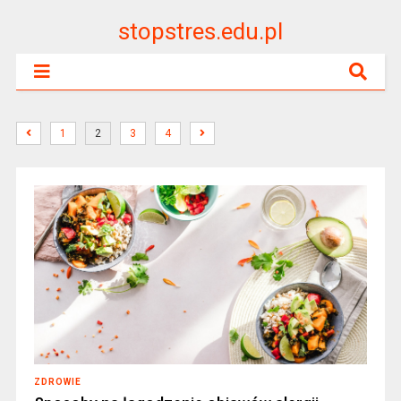
stopstres.edu.pl
1
2
3
4
ZDROWIE