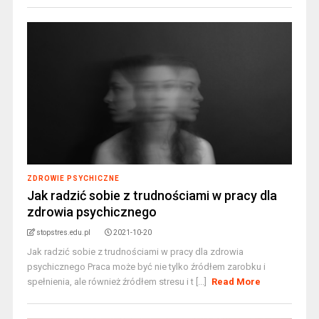
ZDROWIE PSYCHICZNE
Jak radzić sobie z trudnościami w pracy dla
zdrowia psychicznego
stopstres.edu.pl
2021-10-20
Jak radzić sobie z trudnościami w pracy dla zdrowia
psychicznego Praca może być nie tylko źródłem zarobku i
spełnienia, ale również źródłem stresu i t [...]
Read More