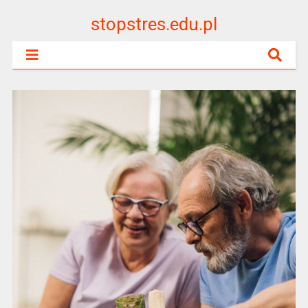
stopstres.edu.pl