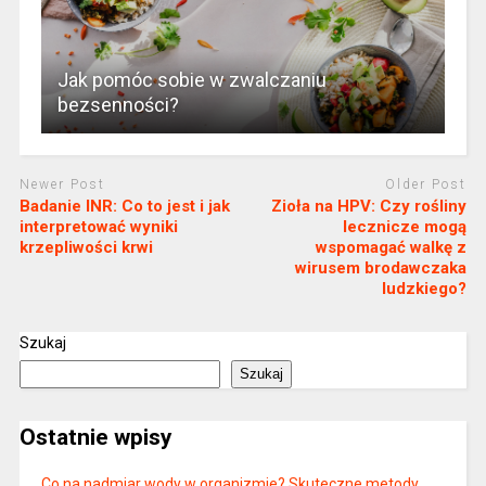
Jak pomóc sobie w zwalczaniu
bezsenności?
Newer Post
Older Post
Badanie INR: Co to jest i jak
Zioła na HPV: Czy rośliny
interpretować wyniki
lecznicze mogą
krzepliwości krwi
wspomagać walkę z
wirusem brodawczaka
ludzkiego?
Szukaj
Szukaj
Ostatnie wpisy
Co na nadmiar wody w organizmie? Skuteczne metody