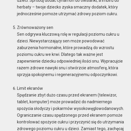
dzieci. Spróbuj dodać cynamon do owsianki, a imbiru do
herbaty – twoje dziecko zyska smaczny dodatek, który
jednocześnie pomoże utrzymać zdrowy poziom cukru.
Zrównoważony sen
Sen odgrywa kluczową rolę w regulacji poziomu cukru u
dzieci. Niewystarczający sen może powodować
zaburzenia hormonalne, które prowadzą do wzrostu
poziomu cukru we krwi. Dlatego tak ważne jest
zapewnienie dziecku odpowiedniej ilości snu. Wypracujcie
razem zdrowe nawyki snu i stwórzcie atmosferę, która
sprzyja spokojnemu i regeneracyjnemu odpoczynkowi.
Limit ekranów
Spędzanie zbyt dużo czasu przed ekranem (telewizor,
tablet, komputer) może prowadzić do nadmiernego
spożycia słodyczy i pokarmów wysokowęglowodanowych.
Ograniczanie czasu spędzonego przed ekranem pomoże
kontrolować spożycie cukru i przyczynić się do utrzymania
zdrowego poziomu cukru u dzieci. Zamiast tego, zachęcaj