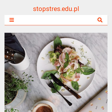
stopstres.edu.pl