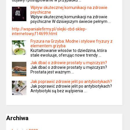
objawy i postępowanie w przypadku …
Wpływ skutecznej komunikacji na zdrowie
psychiczne
Wpływ skutecznej komunikacji na zdrowie
psychiczne W dzisiejszym świecie pełnym …
http://wspanialefirmy.pl/olejki-cbd-sklep-
internetowy,f14699.html
Fryzura na Grzyba: Modne i stylowe fryzury z
elementem grzyba
Kształtowanie włosów to dziedzina, która
stale ewoluuje, oferując nowe trendy …
Jak dbać o zdrowie prostaty u mężczyzn?
Jak dbać o zdrowie prostaty u mężczyzn?
Prostata jest ważnym …
Jak poprawić zdrowie jelit po antybiotykach?
Jak poprawić zdrowie jelit po antybiotykach?
Antybiotyki są bez wątpienia …
Archiwa