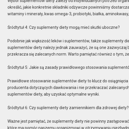
Wybór suplementów diety zależy od indywidualnych potrzeb organi
określić, jakie konkretnie składniki odżywcze powinniśmy dostarcz
witaminy i minerały, kwas omega-3, probiotyki, białka, aminokwas
Śródtytuł 4: Czy suplementy diety mogą mieć skutki uboczne?
Podobnie jak większość leków i suplementów, także suplementy di
suplementów diety należy jednak zauważyć, że są one zazwyczaj be
przekracza się zalecanych norm. Warto pamiętać również o tym, 
Śródtytuł 5: Jakie są zasady prawidłowego stosowania suplement
Prawidłowe stosowanie suplementów diety to klucz do osiągnięcia
producenta dotyczących dawkowania i nie przekraczać zalecanych
suplementów diety, aby uzyskać optymalne wyniki.
Śródtytuł 6: Czy suplementy diety zamiennikiem dla zdrowej diety?
Ważne jest pamiętać, że suplementy diety nie powinny zastępować 
które ma pomóc naszemu organizmowi w otrzymywaniu niezbędny