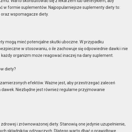
zmu. Warto skonsultować się z lekarzem lub dietetykiem, aby
ać w formie suplementów. Najpopularniejsze suplementy diety to:
y, oraz wspomagacze diety.
ety mogą mieć potencjalne skutki uboczne. W przypadku
zpieczne w stosowaniu, o ile zachowuje się odpowiednie dawki i nie
że każdy organizm może reagować inaczej na dany suplement.
ów diety?
 zamierzonych efektów. Ważne jest, aby przestrzegać zaleceń
 dawek. Niezbędne jest również regularne przyjmowanie
zdrowej i zrównoważonej diety. Stanowią one jedynie uzupełnienie,
ch składników odżywczych. Dlatego warto dbać o prawidłowe