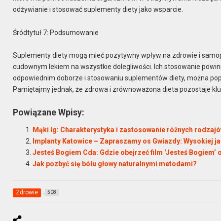
odżywianie i stosować suplementy diety jako wsparcie.
Śródtytuł 7: Podsumowanie
Suplementy diety mogą mieć pozytywny wpływ na zdrowie i samopo
cudownym lekiem na wszystkie dolegliwości. Ich stosowanie powinn
odpowiednim doborze i stosowaniu suplementów diety, można pop
Pamiętajmy jednak, że zdrowa i zrównoważona dieta pozostaje kl
Powiązane Wpisy:
Mąki Ig: Charakterystyka i zastosowanie różnych rodzaj
Implanty Katowice – Zapraszamy os Gwiazdy: Wysokiej ja
Jesteś Bogiem Cda: Gdzie obejrzeć film 'Jesteś Bogiem’ 
Jak pozbyć się bólu głowy naturalnymi metodami?
Zdrowie
508