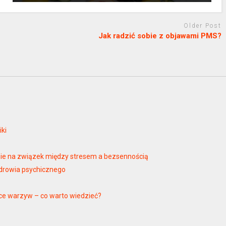
Older Post
Jak radzić sobie z objawami PMS?
j
iki
ie na związek między stresem a bezsennością
drowia psychicznego
e warzyw – co warto wiedzieć?