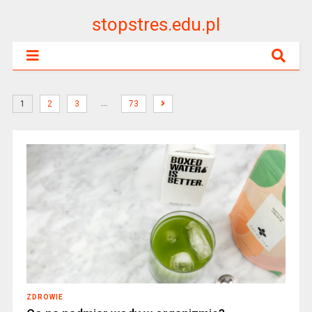
stopstres.edu.pl
…
1
2
3
73
ZDROWIE