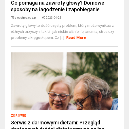
Co pomaga na zawroty głowy? Domowe
sposoby na łagodzenie i zapobieganie
stopstres.edu.pl
2023-04-25
Zawroty głowy to dość częsty problem, który może wynikać z
różnych przyczyn, takich jak niskie ciśnienie, anemia, stres czy
problemy z kręgosłupem. Cz [...]
Read More
ZDROWIE
Serwis z darmowymi dietami: Przegląd