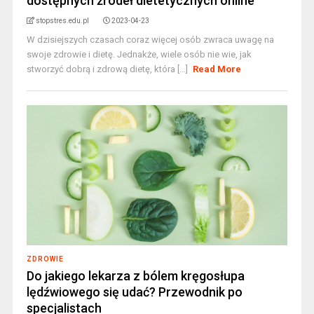
dostępnych źródeł dietetycznych online
stopstres.edu.pl
2023-04-23
W dzisiejszych czasach coraz więcej osób zwraca uwagę na
swoje zdrowie i dietę. Jednakże, wiele osób nie wie, jak
stworzyć dobrą i zdrową dietę, która [...]
Read More
ZDROWIE
Do jakiego lekarza z bólem kręgosłupa
lędźwiowego się udać? Przewodnik po
specjalistach