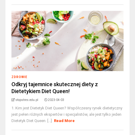
ZDROWIE
Odkryj tajemnice skutecznej diety z
Dietetykiem Diet Queen!
stopstres.edu.pl
2023-04-03
1. Kim jest Dietetyk Diet Queen? Współczesny rynek dietetyczny
jest pełen różnych ekspertów i specjalistów, ale jest tylko jeden
Dietetyk Diet Queen. [...]
Read More