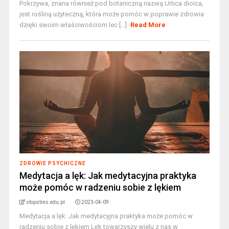
Pokrzywa, znana również pod botaniczną nazwą Urtica dioica,
jest rośliną użyteczną, która może pomóc w poprawie zdrowia
dzięki swoim właściwościom lec [...]
Read More
ZDROWIE PSYCHICZNE
Medytacja a lęk: Jak medytacyjna praktyka
może pomóc w radzeniu sobie z lękiem
stopstres.edu.pl
2023-04-09
Medytacja a lęk: Jak medytacyjna praktyka może pomóc w
radzeniu sobie z lękiem Lęk towarzyszy wielu z nas w