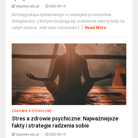
stopstres.edu.pl
2023-04-13
Ból kręgosłupa lędźwiowego to niezwykle powszechne
dolegliwości, z którymi borykają się codziennie miliony ludzi na
całym świecie. Jeśli więc odczuwam [...]
Read More
ZDROWIE PSYCHICZNE
Stres a zdrowie psychiczne: Najważniejsze
fakty i strategie radzenia sobie
stopstres.edu.pl
2023-04-13