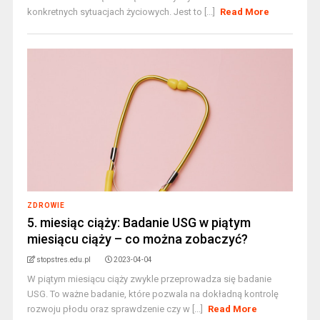
konkretnych sytuacjach życiowych. Jest to [...]
Read More
ZDROWIE
5. miesiąc ciąży: Badanie USG w piątym
miesiącu ciąży – co można zobaczyć?
stopstres.edu.pl
2023-04-04
W piątym miesiącu ciąży zwykle przeprowadza się badanie
USG. To ważne badanie, które pozwala na dokładną kontrolę
rozwoju płodu oraz sprawdzenie czy w [...]
Read More